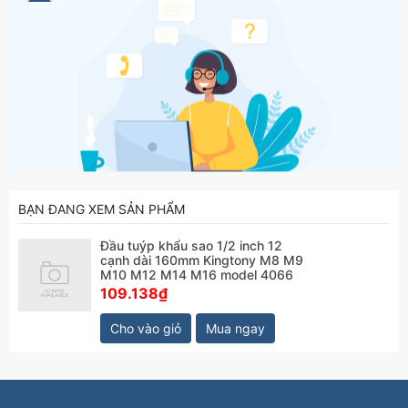
BẠN ĐANG XEM SẢN PHẨM
Đầu tuýp khẩu sao 1/2 inch 12
cạnh dài 160mm Kingtony M8 M9
M10 M12 M14 M16 model 4066
109.138₫
Cho vào giỏ
Mua ngay