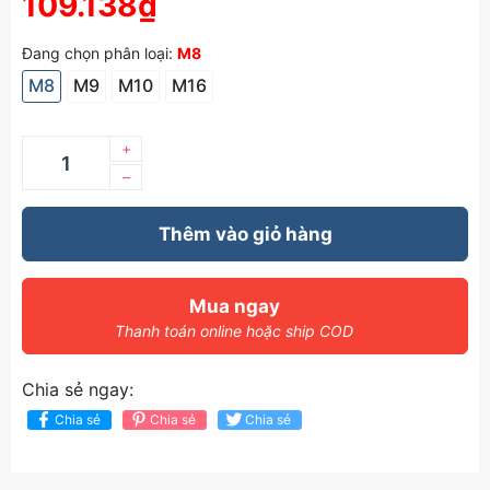
109.138₫
Đang chọn phân loại:
M8
M8
M9
M10
M16
+
–
Thêm vào giỏ hàng
Mua ngay
Thanh toán online hoặc ship COD
Chia sẻ ngay:
Chia sẻ
Chia sẻ
Chia sẻ