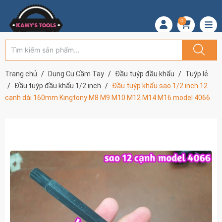
0
Trang chủ
Dụng Cụ Cầm Tay
Đầu tuýp đầu khẩu
Tuýp lẻ
Đầu tuýp đầu khẩu 1/2 inch
Đầu tuýp khẩu sao 1/2 inch 12
cạnh dài 160mm Kingtony M8 M9 M10 M12 M14 M16 model 4066