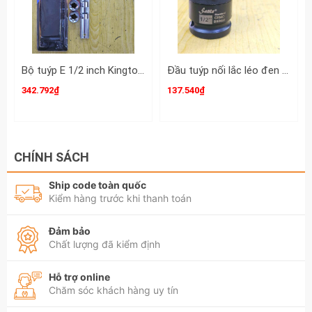
Bộ tuýp E 1/2 inch Kingtony 4106PR 6 chi tiết E10 E12 E14 E16 E18 E20
Đầu tuýp nối lắc léo đen gật gù xoay 360 độ Santa 1/2 inch dài 31x64mm BIEN92
342.792₫
137.540₫
CHÍNH SÁCH
Ship code toàn quốc
Kiểm hàng trước khi thanh toán
Đảm bảo
Chất lượng đã kiểm định
Hỗ trợ online
Chăm sóc khách hàng uy tín