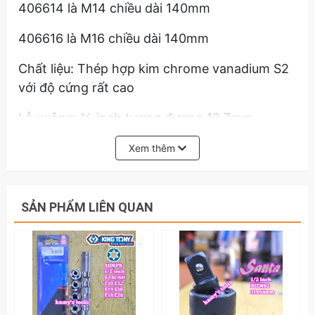
406614 là M14 chiều dài 140mm
406616 là M16 chiều dài 140mm
Chất liệu: Thép hợp kim chrome vanadium S2
với độ cứng rất cao
Lỗ vuông: ½ inch tương đương 12.7mm
Hãy liên hệ với
kamytools
để biết thêm thông
Xem thêm
tin chi tiết sản phẩm đầu tuýp khẩu sao 1/2
inch 12 cạnh dài 160mm Kingtony M8 M9 M10
M12 M14 M16 model 4066.
SẢN PHẨM LIÊN QUAN