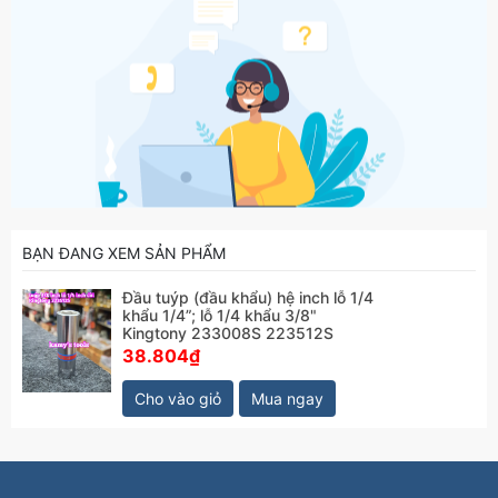
BẠN ĐANG XEM SẢN PHẨM
Đầu tuýp (đầu khẩu) hệ inch lỗ 1/4
khẩu 1/4”; lỗ 1/4 khẩu 3/8"
Kingtony 233008S 223512S
38.804₫
Cho vào giỏ
Mua ngay