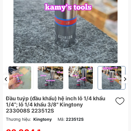
Đầu tuýp (đầu khẩu) hệ inch lỗ 1/4 khẩu
1/4”; lỗ 1/4 khẩu 3/8" Kingtony
233008S 223512S
Thương hiệu:
Kingtony
Mã:
223512S