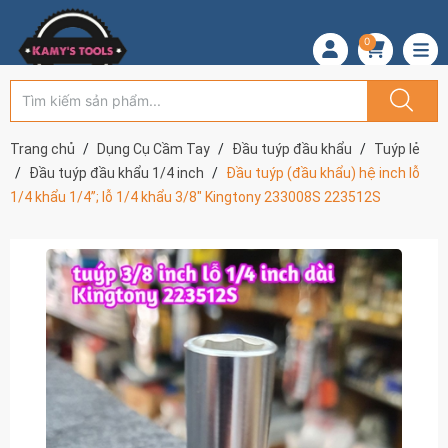
0
Trang chủ
Dụng Cụ Cầm Tay
Đầu tuýp đầu khẩu
Tuýp lẻ
Đầu tuýp đầu khẩu 1/4 inch
Đầu tuýp (đầu khẩu) hệ inch lỗ
1/4 khẩu 1/4”; lỗ 1/4 khẩu 3/8" Kingtony 233008S 223512S