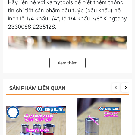
Hãy liên hệ với kamytools để biết thêm thông
tin chi tiết sản phẩm đầu tuýp (đầu khẩu) hệ
inch lỗ 1/4 khẩu 1/4”; lỗ 1/4 khẩu 3/8" Kingtony
233008S 223512S.
Xem thêm
SẢN PHẨM LIÊN QUAN