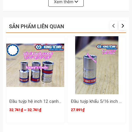
Xem thêm
Tuýp 1/4 inch Kingtony 7mm 223507M,
Tuýp 1/4 inch Kingtony 8mm 223508M,
SẢN PHẨM LIÊN QUAN
Tuýp 1/4 inch Kingtony 9mm 223509M,
Tuýp 1/4 inch Kingtony 10mm 223510M,
Tuýp 1/4 inch Kingtony 11mm 223511M,
Tuýp 1/4 inch Kingtony 12mm 223512M,
Tuýp 1/4 inch Kingtony 13mm 223513M,
Tuýp 1/4 inch Kingtony 14mm 223514M,
Đầu tuýp hệ inch 12 cạnh 1/4 inch Kingtony cỡ 7/32” 9/32” 3/8” 233007S 233009S 233012S
Đầu tuýp khẩu 5/16 inch (7.9mm) lỗ 1/4 inch Kingtony 233010S
Lỗ vuông 1/4 inch sử dụng cho các cần tuýp
32.741₫ ~ 32.741₫
27.891₫
1/4" được gia công bằng hợp kim thép cứng
cáp không bị quát đầu khi siết vặn.