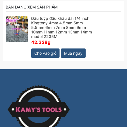
BẠN ĐANG XEM SẢN PHẨM
Đầu tuýp đầu khẩu dài 1/4 inch
Kingtony 4mm 4.5mm 5mm
5.5mm 6mm 7mm 8mm 9mm
10mm 11mm 12mm 13mm 14mm
model 2235M
42.328₫
Cho vào giỏ
Mua ngay