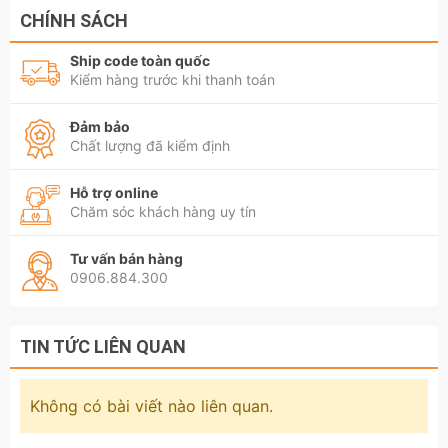
Bề mặt được phủ 1 lớp chrome sáng bóng
CHÍNH SÁCH
chống rỉ sét và sử dụng được lâu dài.
Ship code toàn quốc
Hãy liên hệ với kamy's tools để biết thêm
Kiểm hàng trước khi thanh toán
thông tin chi tiết sản phẩm đầu tuýp đầu khẩu
Đảm bảo
dài 1/4 inch Kingtony 4mm 4.5mm 5mm
Chất lượng đã kiểm định
5.5mm 6mm 7mm 8mm 9mm 10mm 11mm
12mm 13mm 14mm model 2235M.
Hỗ trợ online
Chăm sóc khách hàng uy tín
Tư vấn bán hàng
0906.884.300
TIN TỨC LIÊN QUAN
Không có bài viết nào liên quan.