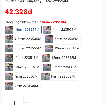
Thương hiệu:
Kingtony
Mã:
223514M
42.328₫
Đang chọn nhóm màu:
14mm 223514M
14mm 223514M
4mm 223504M
4.5mm 223545M
5mm 223505M
5.5mm 223555M
10mm 223510M
11mm 223511M
12mm 223512M
13mm 223513M
6mm 223506M
7mm 223507M
8mm 223508M
9mm 223509M
+