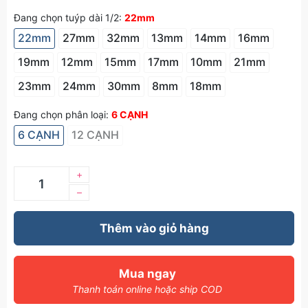
Đang chọn tuýp dài 1/2:
22mm
22mm
27mm
32mm
13mm
14mm
16mm
19mm
12mm
15mm
17mm
10mm
21mm
23mm
24mm
30mm
8mm
18mm
Đang chọn phân loại:
6 CẠNH
6 CẠNH
12 CẠNH
+
–
Thêm vào giỏ hàng
Mua ngay
Thanh toán online hoặc ship COD