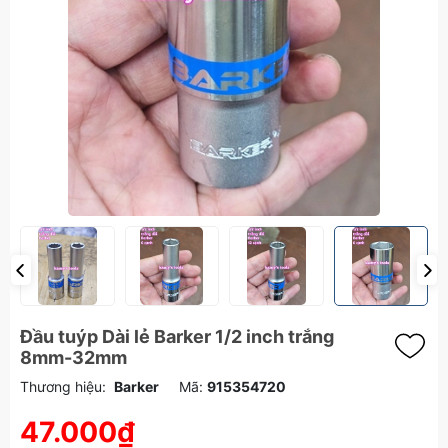
Đầu tuýp Dài lẻ Barker 1/2 inch trắng
8mm-32mm
Thương hiệu:
Barker
Mã:
915354720
47.000₫