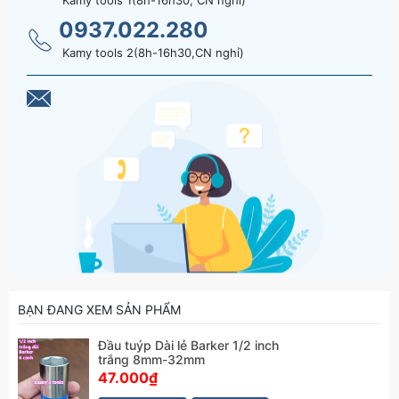
Kamy tools 1(8h-16h30, CN nghỉ)
0937.022.280
Kamy tools 2(8h-16h30,CN nghỉ)
BẠN ĐANG XEM SẢN PHẨM
Đầu tuýp Dài lẻ Barker 1/2 inch
trắng 8mm-32mm
47.000₫