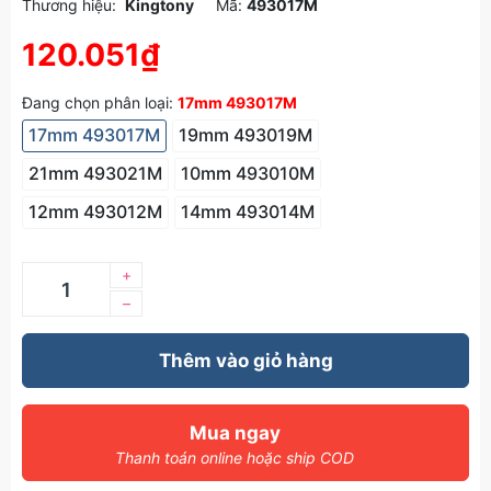
Thương hiệu:
Kingtony
Mã:
493017M
120.051₫
Đang chọn phân loại:
17mm 493017M
17mm 493017M
19mm 493019M
21mm 493021M
10mm 493010M
12mm 493012M
14mm 493014M
+
–
Thêm vào giỏ hàng
Mua ngay
Thanh toán online hoặc ship COD