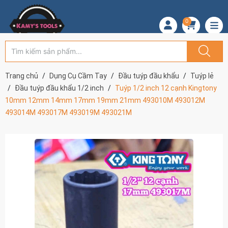
0
Trang chủ
Dụng Cụ Cầm Tay
Đầu tuýp đầu khẩu
Tuýp lẻ
Đầu tuýp đầu khẩu 1/2 inch
Tuýp 1/2 inch 12 cạnh Kingtony
10mm 12mm 14mm 17mm 19mm 21mm 493010M 493012M
493014M 493017M 493019M 493021M