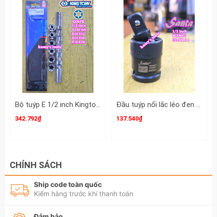
493019M,
Đầu tuýp 1/2 inch 12 cạnh Kingtony 21mm
493021M,
Lọt lòng khoảng 14-20mm
Hãy liên hệ với kamytools để biết thêm thông
tin chi tiết sản phẩm tuýp 1/2 inch 12 cạnh
Bộ tuýp E 1/2 inch Kingtony 4106PR 6 chi tiết E10 E12 E14 E16 E18 E20
Đầu tuýp nối lắc léo đen gật gù xoay 360 độ Santa 1/2 inch dài 31x64mm BIEN92
Kingtony 10mm 12mm 14mm 17mm 19mm
342.792₫
137.540₫
21mm 493010M 493012M 493014M 493017M
493019M 493021M
CHÍNH SÁCH
Ship code toàn quốc
Kiểm hàng trước khi thanh toán
Đảm bảo