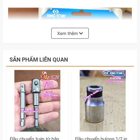
Xem thêm
SẢN PHẨM LIÊN QUAN
Đầu chuyển tuýp từ bắn vít sang bulong 1/4 inch và 1/2 inch Maxsupe M-7840 M-7841
Đầu chuyển bulong 1/2 inch sang đầu vít đóng 10mm 414810M Kingtony