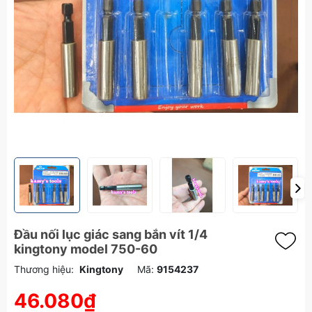
Đầu nối lục giác sang bắn vít 1/4
kingtony model 750-60
Thương hiệu:
Kingtony
Mã:
9154237
46.080₫