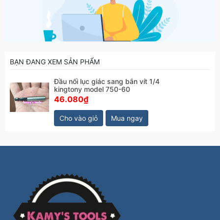
BẠN ĐANG XEM SẢN PHẨM
Đầu nối lục giác sang bắn vít 1/4
kingtony model 750-60
46.080₫
Cho vào giỏ
Mua ngay