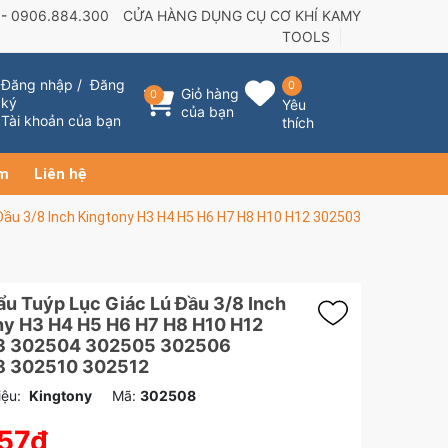
 -
0906.884.300
CỬA HÀNG DỤNG CỤ CƠ KHÍ KAMY
TOOLS
Đăng nhập
/
Đăng
0
Giỏ hàng
0
ký
Yêu
của bạn
Tài khoản của bạn
thích
ẩm
Liên hệ
Đầu 3/8 Inch Kingtony H3 H4 H5 H6 H7 H8 H10 H12 302503
u Tuýp Lục Giác Lú Đầu 3/8 Inch
ny H3 H4 H5 H6 H7 H8 H10 H12
3 302504 302505 302506
 302510 302512
ệu:
Kingtony
Mã:
302508
57₫