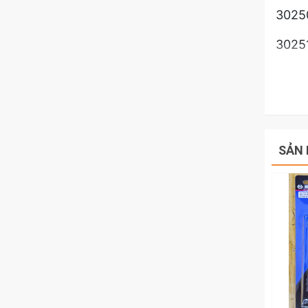
30250
30251
30251
Đầu k
đầu đ
thép 
SẢN 
LƯU 
LOẠI