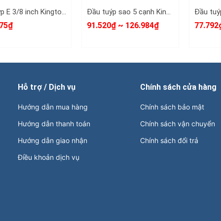
Bộ tuýp E 3/8 inch Kingtony 3106PR 6 chi tiết E8 E10 E12 E14 E16 E18
Đầu tuýp sao 5 cạnh Kingtony 3/8 inch IPR40 302D40- IPR45 302D45- IPR50 302D50- IPR55 302D55- IPR60 302D60
75₫
91.520₫ ~ 126.984₫
77.792
Hỗ trợ / Dịch vụ
Chính sách cửa hàng
Hướng dẫn mua hàng
Chính sách bảo mật
Hướng dẫn thanh toán
Chính sách vận chuyển
Hướng dẫn giao nhận
Chính sách đổi trả
Điều khoản dịch vụ