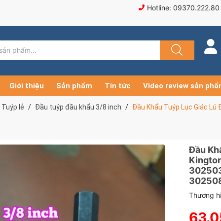
Hotline: 09370.222.80
Giới thiệu
Sản phẩm
Tin tức
Video review sản ph
Tuýp lẻ
Đầu tuýp đầu khẩu 3/8 inch
Đầu Khẩu Tuýp Lục Giác Lú 
Đầu Khẩ
Kingto
30250
302508
Thương hi
63.0