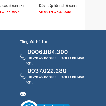
Đầu tuýp sao 5 cạnh Kingtony 3/8 inch IPR09 302D09-IPR15 302D15-IPR20 302D20-IPR25 302D25-IPR27 302D27-IPR30 302D30
Đầu tuýp hệ inch 6 cạnh 3/8 inch Kingtony cỡ 1/4” 5/16” 9/16” 3/8” 1/2” 333508S 333510S 333512S 333516S 333518S
₫ ~ 77.792₫
50.931₫ ~ 54.569₫
52.144₫ 
Tổng đài hỗ trợ
0906.884.300
Tư vấn online 8:00 - 16:30 ( Chủ Nhật
nghỉ)
0937.022.280
Tư vấn online 8:00 - 16:30 ( Chủ Nhật
nghỉ)