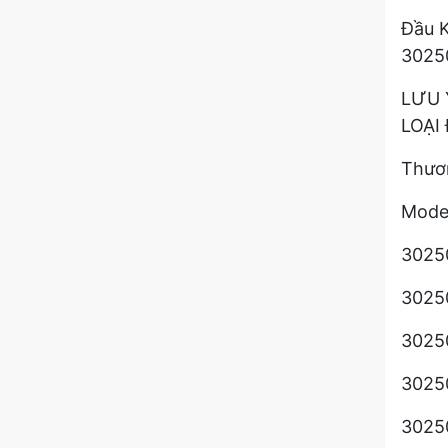
Đầu K
3025
LƯU 
LOẠI
Thươn
Model
30250
30250
30250
30250
30250