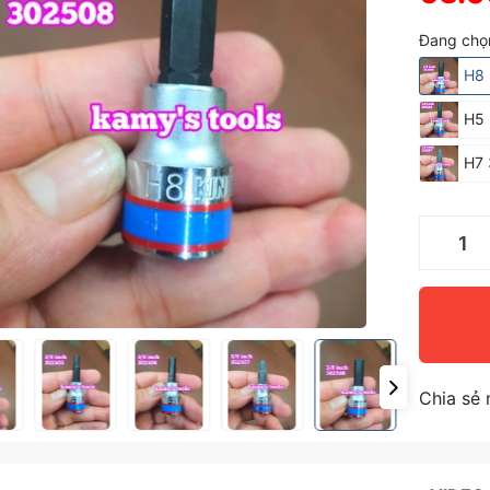
Đang chọ
H8
H5
H7
Chia sẻ 