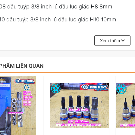
8 đầu tuýp 3/8 inch lú đầu lục giác H8 8mm
0 đầu tuýp 3/8 inch lú đầu lục giác H10 10mm
2 đầu tuýp 3/8 inch lú đầu lục giác H12 12mm
Xem thêm
hẩu tuýp lục giác lú đầu 3/8 inch kingtony H3 H4 H5
ược thiết kế lòi ra lú ra lục giác 3mm, 4mm, 5mm,
cr-v rất cứng với thương hiệu kingtony nổi tiếng về c
PHẨM LIÊN QUAN
Ý: ĐƠN GIÁ CHO 1 CÁI - MỖI SIZE MỖI LOẠI CÓ G
 ĐỂ XEM GIÁ CỦA PHÂN LOẠI ĐÓ.