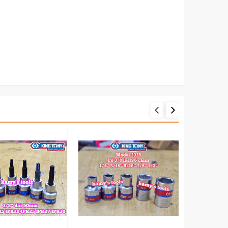
 H6 H8 là đầu khẩu, đầu tuýp có phần
 6mm, 8mm được chế tạo bằng hợp kim
hất lượng.
IÁ KHÁC NHAU. QUÝ KHÁCH CHỌN PHÂN