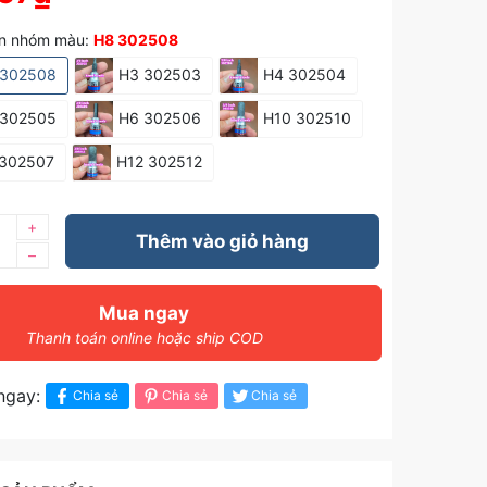
n nhóm màu:
H8 302508
 302508
H3 302503
H4 302504
 302505
H6 302506
H10 302510
 302507
H12 302512
+
Thêm vào giỏ hàng
–
Mua ngay
Thanh toán online hoặc ship COD
ngay:
Chia sẻ
Chia sẻ
Chia sẻ