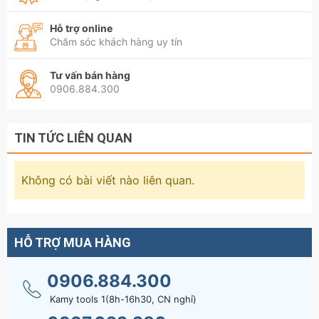
1/4 3/8 1/2 7702-50 7703-50 7704-50.
Hỗ trợ online
Chăm sóc khách hàng uy tín
LƯU Ý: ĐƠN GIÁ CHO 1 CÁI - MỖI SIZE MỖI
LOẠI CÓ GIÁ KHÁC NHAU. QUÝ KHÁCH CHỌN
Tư vấn bán hàng
PHÂN LOẠI ĐỂ XEM GIÁ CỦA PHÂN LOẠI ĐÓ.
0906.884.300
TIN TỨC LIÊN QUAN
Không có bài viết nào liên quan.
HỖ TRỢ MUA HÀNG
0906.884.300
Kamy tools 1(8h-16h30, CN nghỉ)