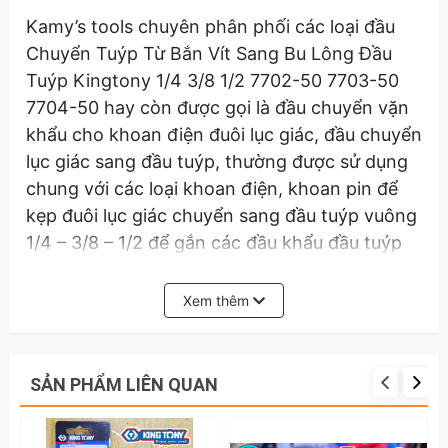
Kamy’s tools chuyên phân phối các loại đầu
Chuyển Tuýp Từ Bắn Vít Sang Bu Lông Đầu
Tuýp Kingtony 1/4 3/8 1/2 7702-50 7703-50
7704-50 hay còn được gọi là đầu chuyển vặn
khẩu cho khoan điện đuôi lục giác, đầu chuyển
lục giác sang đầu tuýp, thường được sử dụng
chung với các loại khoan điện, khoan pin để
kẹp đuôi lục giác chuyển sang đầu tuýp vuông
1/4 – 3/8 – 1/2 để gắn các đầu khẩu đầu tuýp
bắn bu lông, đai ốc, con tán.
Xem thêm
Sản xuất chính hãng tại đài loan với chất
lượng thép được tôi luyện qua nhiều quá trình
giúp cho độ cứng của thép rất cao có thể sử
SẢN PHẨM LIÊN QUAN
dụng được lâu dài hơn các loại khác.
Thiết kế có cùng đuôi lục giác bắn vít 6.35mm