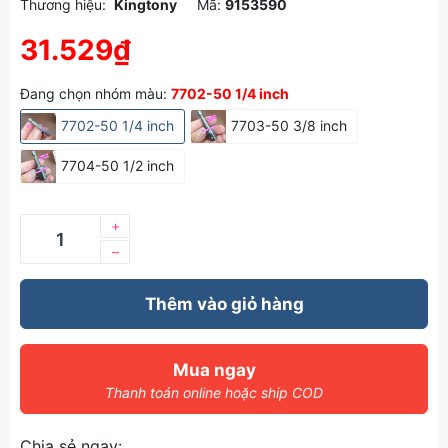
Thương hiệu:
Kingtony
Mã:
9153590
31.529₫
Đang chọn nhóm màu:
7702-50 1/4 inch
7702-50 1/4 inch
7703-50 3/8 inch
7704-50 1/2 inch
+
–
Thêm vào giỏ hàng
Mua ngay
Thanh toán online hoặc ship COD
Chia sẻ ngay: