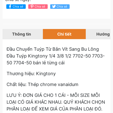
Chia sẻ
Chia sẻ
Chia sẻ
Thông tin
Chi tiết
Hướng 
Đầu Chuyển Tuýp Từ Bắn Vít Sang Bu Lông
Đầu Tuýp Kingtony 1/4 3/8 1/2 7702-50 7703-
50 7704-50 bán lẻ từng cái
Thương hiệu: Kingtony
Chất liệu: Thép chrome vanaidum
LƯU Ý: ĐƠN GIÁ CHO 1 CÁI - MỖI SIZE MỖI
LOẠI CÓ GIÁ KHÁC NHAU. QUÝ KHÁCH CHỌN
PHÂN LOẠI ĐỂ XEM GIÁ CỦA PHÂN LOẠI ĐÓ.