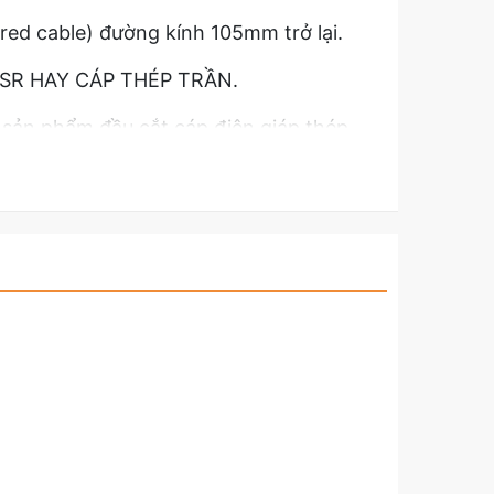
red cable) đường kính 105mm trở lại.
SR HAY CÁP THÉP TRẦN.
ết sản phẩm đầu cắt cáp điện giáp thép
120C.