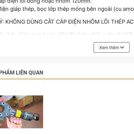
áp điện lõi đồng hoặc nhôm 120mm.
iện giáp thép, bọc lớp thép mỏng bên ngoài (cu amo
Ý: KHÔNG DÙNG CẮT CÁP ĐIỆN NHÔM LÕI THÉP AC
iên hệ với kamy's tools để biết thêm thông tin chi ti
 lực 85mm 105mm 120mm CPC-85C CPC-105C CPC-
Xem thêm
PHẨM LIÊN QUAN