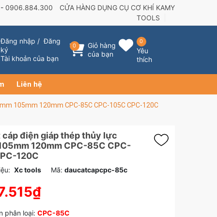
 -
0906.884.300
CỬA HÀNG DỤNG CỤ CƠ KHÍ KAMY
TOOLS
Đăng nhập
/
Đăng
0
Giỏ hàng
0
ký
Yêu
của bạn
Tài khoản của bạn
thích
ẩm
Liên hệ
ực 85mm 105mm 120mm CPC-85C CPC-105C CPC-120C
 cáp điện giáp thép thủy lực
105mm 120mm CPC-85C CPC-
CPC-120C
ệu:
Xc tools
Mã:
daucatcapcpc-85c
7.515₫
 phân loại:
CPC-85C