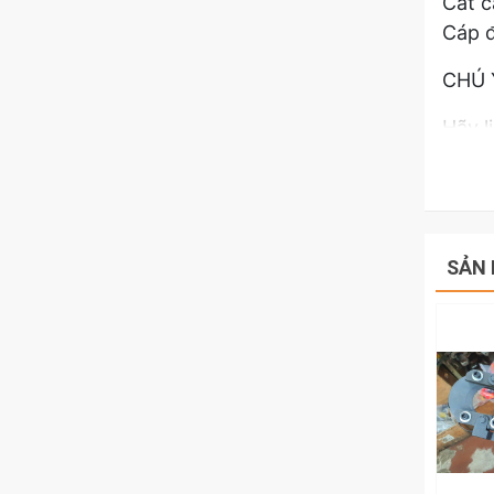
Cắt c
Cáp đ
CHÚ 
Hãy l
thủy
SẢN 