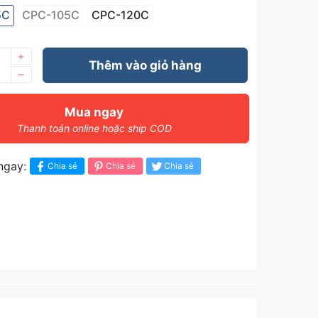
5C
CPC-105C
CPC-120C
+
Thêm vào giỏ hàng
–
Mua ngay
Thanh toán online hoặc ship COD
ngay:
Chia sẻ
Chia sẻ
Chia sẻ