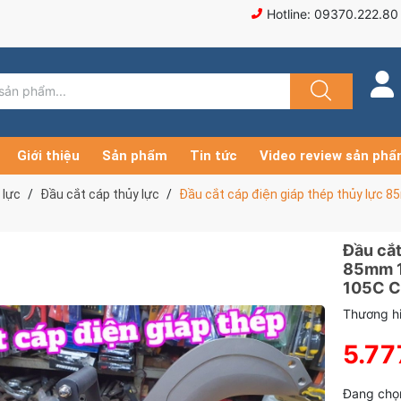
Hotline: 09370.222.80
Giới thiệu
Sản phẩm
Tin tức
Video review sản ph
 lực
Đầu cắt cáp thủy lực
Đầu cắt cáp điện giáp thép thủy l
Đầu cắt
85mm 
105C 
Thương hi
5.77
Đang chọn