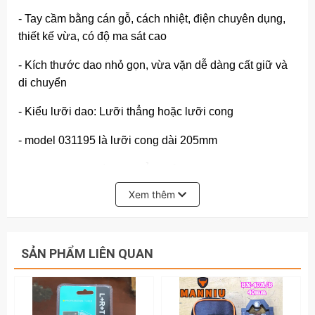
- Tay cầm bằng cán gỗ, cách nhiệt, điện chuyên dụng,
thiết kế vừa, có độ ma sát cao
- Kích thước dao nhỏ gọn, vừa vặn dễ dàng cất giữ và
di chuyển
- Kiểu lưỡi dao: Lưỡi thẳng hoặc lưỡi cong
- model 031195 là lưỡi cong dài 205mm
- model 031205 là lưỡi thẳng dài 195mm
Xem thêm
Hãy liên hệ với kamytools để biết thêm thông tin chi tiết
sản phẩm dao tuốt dây điện, dao rọc cáp, gọt vỏ dây
điện, thép không gỉ, cán dao ốp gỗ đỏ Baihu 031195 và
031205
SẢN PHẨM LIÊN QUAN