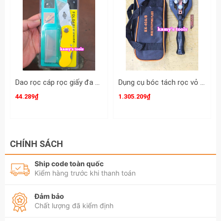
Dao rọc cáp rọc giấy đa năng cán xếp gấp gọn kèm lưỡi dao L+R+T
Dụng cụ bóc tách rọc vỏ dây cáp điện lướp bán dẫn và XLPE BX-40A hay BX-40B đường kính 20-40mm, dao rọc cáp điện
44.289₫
1.305.209₫
CHÍNH SÁCH
Ship code toàn quốc
Kiểm hàng trước khi thanh toán
Đảm bảo
Chất lượng đã kiểm định