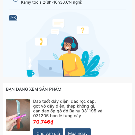
Kamy tools 2(8h-16h30,CN nghỉ)
BẠN ĐANG XEM SẢN PHẨM
Dao tuốt dây điện, dao rọc cáp,
gọt vỏ dây điện, thép không gỉ,
cán dao ốp gỗ đỏ Baihu 031195 và
031205 bán lẻ từng cây
70.746₫
Cho vào giỏ
Mua ngay