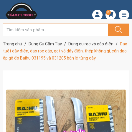
0
Trang chủ
Dụng Cụ Cầm Tay
Dụng cụ rọc vỏ cáp điện
Dao
tuốt dây điện, dao rọc cáp, gọt vỏ dây điện, thép không gỉ, cán dao
ốp gỗ đỏ Baihu 031195 và 031205 bán lẻ từng cây