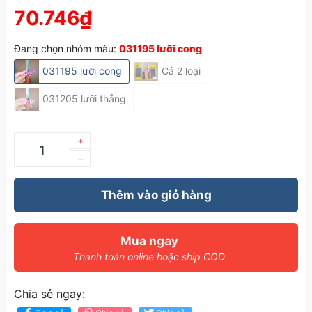
70.746₫
Đang chọn nhóm màu:
031195 lưỡi cong
031195 lưỡi cong
Cả 2 loại
031205 lưỡi thẳng
+
–
Thêm vào giỏ hàng
Mua ngay
Thanh toán online hoặc ship COD
Chia sẻ ngay: