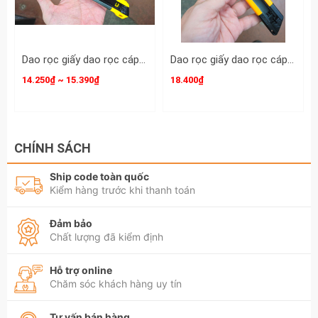
Dao rọc giấy dao rọc cáp lưỡi thép SK-5 bản 18mm dài 163mm Wasaki WRG682 và WR686
Dao rọc giấy dao rọc cáp lưỡi thép SK-5 bản 17mm dài 160mm Maxsupe UK5 -1716A M-8744
14.250₫ ~ 15.390₫
18.400₫
CHÍNH SÁCH
Ship code toàn quốc
Kiểm hàng trước khi thanh toán
Đảm bảo
Chất lượng đã kiểm định
Hỗ trợ online
Chăm sóc khách hàng uy tín
Tư vấn bán hàng