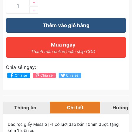
+
–
Thêm vào giỏ hàng
Mua ngay
Thanh toán online hoặc ship COD
Chia sẻ ngay:
Chia sẻ
Chia sẻ
Chia sẻ
Thông tin
Chi tiết
Hướng 
Dao rọc giấy Mesa ST-1 có lưỡi dao bản 10mm được tặng
kèm 1 lưỡi rời.