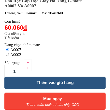
Dao Rọc Cáp Rọc Giấy Đa Năng C-mart
A0002 Và A0007
Thương hiệu:
C-mart
Mã:
915402601
Còn hàng
60.060₫
Giá niêm yết:
Tiết kiệm
Đang chọn nhóm màu:
A0007
A0002
–
Số lượng:
+
Thêm vào giỏ hàng
Mua ngay
Thanh toán online hoặc ship COD