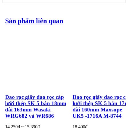
Sản phẩm liên quan
Dao rọc giấy dao rọc cáp
Dao rọc giấy dao rọc c
lưỡi thép SK-5 bản 18mm
lưỡi thép SK-5 bản 1
dài 163mm Wasaki
dài 160mm Maxsupe
WRG682 và WR686
UK5 -1716A M-8744
14.250₫ ~ 15.390₫
18.400₫