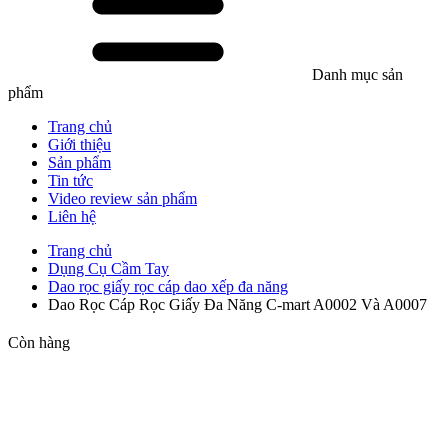
Danh mục sản
phẩm
Trang chủ
Giới thiệu
Sản phẩm
Tin tức
Video review sản phẩm
Liên hệ
Trang chủ
Dụng Cụ Cầm Tay
Dao rọc giấy rọc cáp dao xếp đa năng
Dao Rọc Cáp Rọc Giấy Đa Năng C-mart A0002 Và A0007
Còn hàng