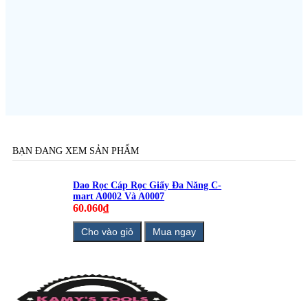
BẠN ĐANG XEM SẢN PHẨM
Dao Rọc Cáp Rọc Giấy Đa Năng C-
mart A0002 Và A0007
60.060₫
Cho vào giỏ
Mua ngay