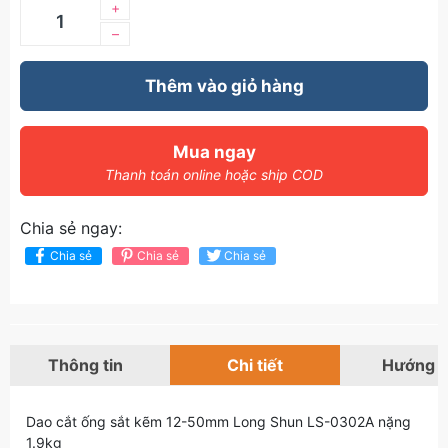
+
–
Thêm vào giỏ hàng
Mua ngay
Thanh toán online hoặc ship COD
Chia sẻ ngay:
Chia sẻ
Chia sẻ
Chia sẻ
Thông tin
Chi tiết
Hướng 
Dao cắt ống sắt kẽm 12-50mm Long Shun LS-0302A nặng
1.9kg