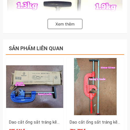
Xem thêm
SẢN PHẨM LIÊN QUAN
Dao cắt ống sắt tráng kẽm inox số 2 đường kính 12-50mm Rur R1000 dài 380mm
Dao cắt ống sắt tráng kẽm số 4 cắt ống đường kính 50mm-120mm kamytools