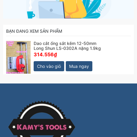
BẠN ĐANG XEM SẢN PHẨM
Dao cắt ống sắt kẽm 12-50mm
Long Shun LS-0302A nặng 1.9kg
314.556₫
Cho vào giỏ
Mua ngay