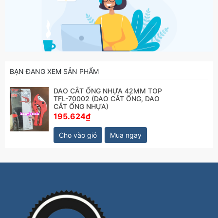
BẠN ĐANG XEM SẢN PHẨM
DAO CẮT ỐNG NHỰA 42MM TOP
TFL-70002 (DAO CẮT ỐNG, DAO
CẮT ỐNG NHỰA)
195.624₫
Cho vào giỏ
Mua ngay