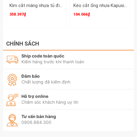
Kìm cắt máng nhựa tủ điện 8 inch 200mm C-Mart A0405 cắt 50mm kéo cắt nẹp đi dây điện
Kéo cắt ống nhựa Kapusi 42mm K-0234 dài 220mm thép SK-5
358.397₫
104.066₫
CHÍNH SÁCH
Ship code toàn quốc
Kiểm hàng trước khi thanh toán
Đảm bảo
Chất lượng đã kiểm định
Hỗ trợ online
Chăm sóc khách hàng uy tín
Tư vấn bán hàng
0906.884.300