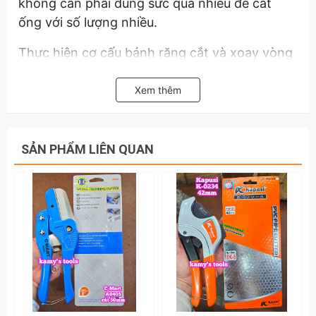
không cần phải dùng sức quá nhiều để cắt
ống với số lượng nhiều.
Thực hiện cơ cấu bánh răng cắt và xoay vòng
mỗi lần lưỡi dao vô từng bậc giúp cho vết cắt
không bị sần sùi quá nhiều và gọn gàng.
Xem thêm
Hãy liên hệ với chúng tôi để được tư vấn thêm
về dao cắt ống nhựa 42mm TOP TFL-70002
SẢN PHẨM LIÊN QUAN