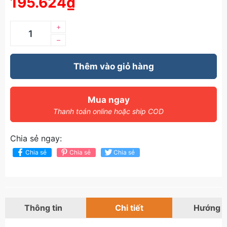
195.624₫
+
–
Thêm vào giỏ hàng
Mua ngay
Thanh toán online hoặc ship COD
Chia sẻ ngay:
Chia sẻ
Chia sẻ
Chia sẻ
Thông tin
Chi tiết
Hướng 