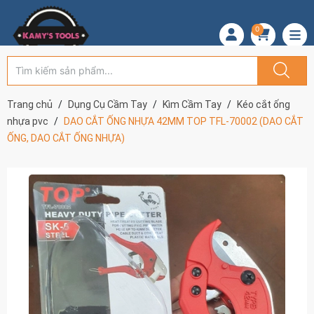
0
Trang chủ
Dụng Cụ Cầm Tay
Kìm Cầm Tay
Kéo cắt ống
nhựa pvc
DAO CẮT ỐNG NHỰA 42MM TOP TFL-70002 (DAO CẮT
ỐNG, DAO CẮT ỐNG NHỰA)