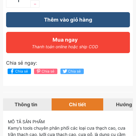
–
Thêm vào giỏ hàng
Mua ngay
Thanh toán online hoặc ship COD
Chia sẻ ngay:
Chia sẻ
Chia sẻ
Chia sẻ
Thông tin
Chi tiết
Hướng 
MÔ TẢ SẢN PHẨM
Kamy’s tools chuyên phân phối các loại cưa thạch cao, cưa
trần thạch cao, lưỡi cưa thạch cao, cưa gỗ, là dụng cụ cầm