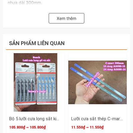
nhựa dài 300mm.
Do hàng hay bị hết hàng nên shop sẽ giao 1 trong 2 loại
shop đăng nhé ạ! Hai loại này chất lượng như nhau chỉ khác
Xem thêm
thương hiệu thôi ạ!
SẢN PHẨM LIÊN QUAN
Bộ 5 lưỡi cưa lọng sắt kim loại T118A 2608631013 và gỗ T111C 2608630033 Bosch
Lưỡi cưa sắt thép C-mart 12 inch 300mm 18 răng 24 răng A0090-18 A0090-24
105.800₫ ~ 105.800₫
11.550₫ ~ 11.550₫