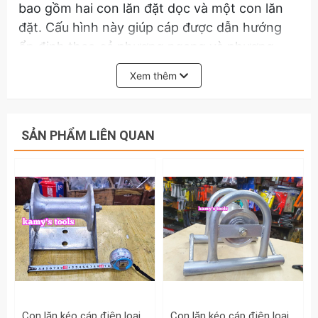
bao gồm hai con lăn đặt dọc và một con lăn
đặt. Cấu hình này giúp cáp được dẫn hướng
ổn định theo cả phương ngang và phương
đứng, ôm sát góc cua.
Xem thêm
Công dụng chi tiết
SẢN PHẨM LIÊN QUAN
Giảm ma sát tối đa: Đây là vai trò quan trọng
nhất. Khi kéo cáp nặng và dài qua các khúc
cua, ma sát giữa cáp và thành cống/rãnh là rất
lớn. Con lăn góc giúp cáp trượt trên bề mặt
trơn tru của con lăn thay vì bị kéo lê, làm giảm
lực kéo cần thiết đáng kể.
Bảo vệ vỏ cáp: Ngăn không cho vỏ cáp tiếp
xúc với các bề mặt sắc nhọn, gồ ghề của hố
ga, cống ngầm hoặc rãnh cáp, từ đó tránh
Con lăn kéo cáp điện loại đơn hình tam giác loại dày hàng nhập khẩu con lăn nhôm Kamytools KMT-3401A
Con lăn kéo cáp điện loại đơn có quai hàng nhập khẩu loại dày cao cấp con lăn nhôm kamytools