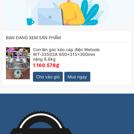
BẠN ĐANG XEM SẢN PHẨM
Con lăn góc kéo cáp điện Wetools
WT-33503A 600x315x300mm
nặng 8.6kg
1.160.578₫
Cho vào giỏ
Mua ngay