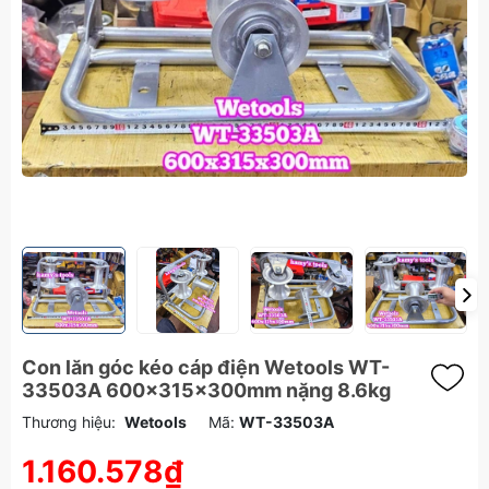
Con lăn góc kéo cáp điện Wetools WT-
33503A 600x315x300mm nặng 8.6kg
Thương hiệu:
Wetools
Mã:
WT-33503A
1.160.578₫