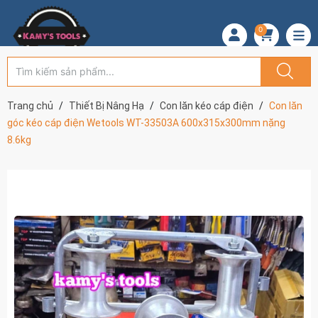
0
Trang chủ
Thiết Bị Nâng Hạ
Con lăn kéo cáp điện
Con lăn
góc kéo cáp điện Wetools WT-33503A 600x315x300mm nặng
8.6kg