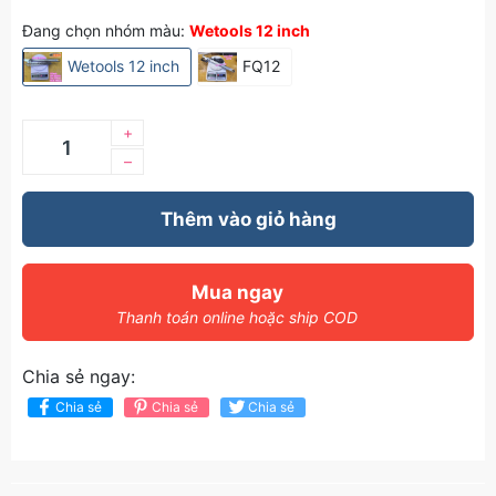
Đang chọn nhóm màu:
Wetools 12 inch
Wetools 12 inch
FQ12
+
–
Thêm vào giỏ hàng
Mua ngay
Thanh toán online hoặc ship COD
Chia sẻ ngay:
Chia sẻ
Chia sẻ
Chia sẻ