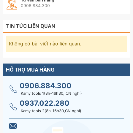
lọc nhớt ô tô, xe tải, hoặc thi công đường ống
0906.884.300
nước, ống sắt, ống nhựa PVC đường kính
lớn (lên đến ).
TIN TỨC LIÊN QUAN
Rất thích hợp cho thợ sửa chữa ô tô, thợ bảo trì
cơ khí, thi công điện nước công nghiệp và dân
Không có bài viết nào liên quan.
dụng.
Hãy liên hệ với kamytools để biết thêm thông tinh
chi tiết sản phẩm cờ lê xích 12 inch Wetools WT-
HỖ TRỢ MUA HÀNG
30212A thép chrome mở được ống 110mm
0906.884.300
Kamy tools 1(8h-16h30, CN nghỉ)
0937.022.280
Kamy tools 2(8h-16h30,CN nghỉ)