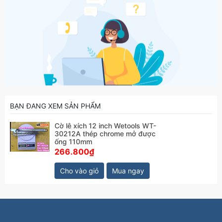
BẠN ĐANG XEM SẢN PHẨM
Cờ lê xích 12 inch Wetools WT-
30212A thép chrome mở được
ống 110mm
266.800₫
Cho vào giỏ
Mua ngay