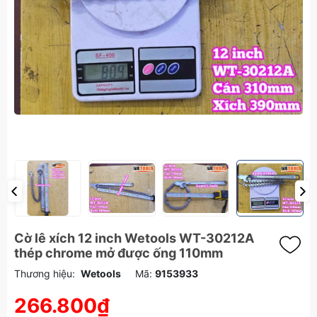
Cờ lê xích 12 inch Wetools WT-30212A
thép chrome mở được ống 110mm
Thương hiệu:
Wetools
Mã:
9153933
266.800₫