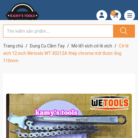
0
Trang chủ
Dụng Cụ Cầm Tay
Mỏ lết xích cờ lê xích
Cờ lê
xích 12 inch Wetools WT-30212A thép chrome mở được ống
110mm