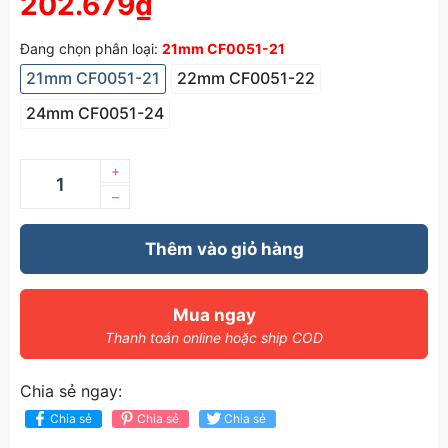
202.679₫
Đang chọn phân loại:
21mm CF0051-21
21mm CF0051-21
22mm CF0051-22
24mm CF0051-24
+
–
Thêm vào giỏ hàng
Mua ngay
Thanh toán online hoặc ship COD
Chia sẻ ngay:
Chia sẻ
Chia sẻ
Chia sẻ