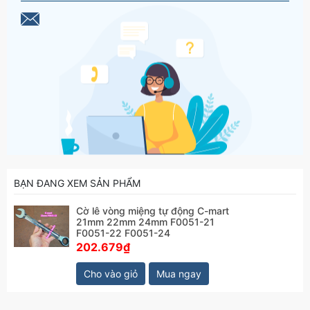
BẠN ĐANG XEM SẢN PHẨM
Cờ lê vòng miệng tự động C-mart
21mm 22mm 24mm F0051-21
F0051-22 F0051-24
202.679₫
Cho vào giỏ
Mua ngay