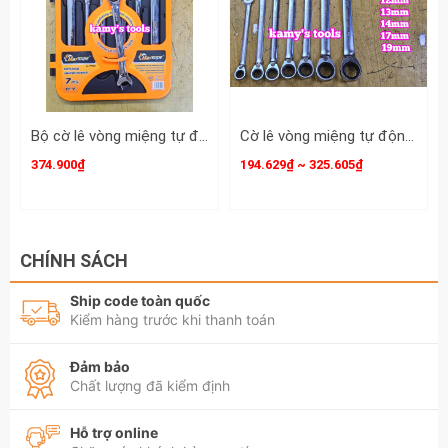
Bộ cờ lê vòng miệng tự động 72 răng 7 chi tiết Maxsupe M-7732 gồm 8mm 10mm 12mm 13mm 14mm 17mm 19mm
Cờ lê vòng miệng tự động Action có lẫy đảo chiều 8mm 10mm 12mm 13mm 14mm 17mm 19mm
374.900₫
194.629₫ ~ 325.605₫
CHÍNH SÁCH
Ship code toàn quốc
Kiểm hàng trước khi thanh toán
Đảm bảo
Chất lượng đã kiểm định
Hỗ trợ online