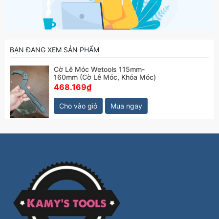
BẠN ĐANG XEM SẢN PHẨM
Cờ Lê Móc Wetools 115mm-
160mm (Cờ Lê Móc, Khóa Móc)
468.169₫
Cho vào giỏ
Mua ngay