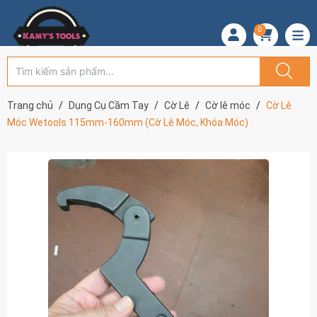
0
Trang chủ
Dụng Cụ Cầm Tay
Cờ Lê
Cờ lê móc
Cờ Lê
Móc Wetools 115mm-160mm (Cờ Lê Móc, Khóa Móc)