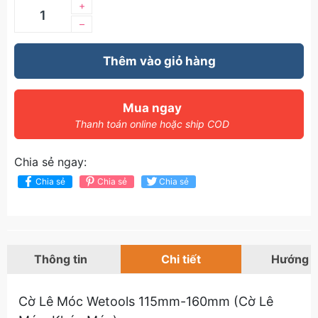
+
–
Thêm vào giỏ hàng
Mua ngay
Thanh toán online hoặc ship COD
Chia sẻ ngay:
Chia sẻ
Chia sẻ
Chia sẻ
Thông tin
Chi tiết
Hướng 
Cờ Lê Móc Wetools 115mm-160mm (Cờ Lê