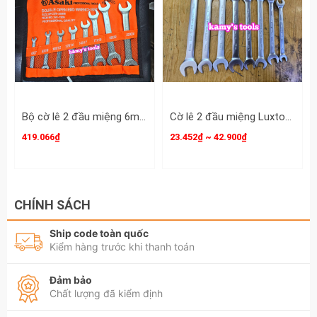
Bộ cờ lê 2 đầu miệng 6mm-24mm Asaki AK-7508
Cờ lê 2 đầu miệng Luxtop 8x9 8x10 10x12 12x13 12x14 13x15 14x15 14x17 17x19
419.066₫
23.452₫ ~ 42.900₫
CHÍNH SÁCH
Ship code toàn quốc
Kiểm hàng trước khi thanh toán
Đảm bảo
Chất lượng đã kiểm định