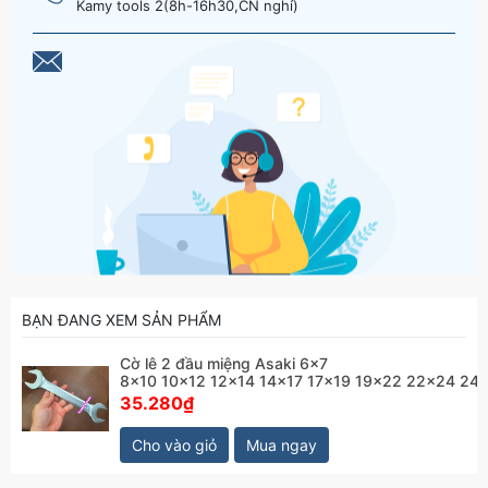
Kamy tools 2(8h-16h30,CN nghỉ)
BẠN ĐANG XEM SẢN PHẨM
Cờ lê 2 đầu miệng Asaki 6x7
8x10 10x12 12x14 14x17 17x19 19x22 22x24 24
35.280₫
Cho vào giỏ
Mua ngay