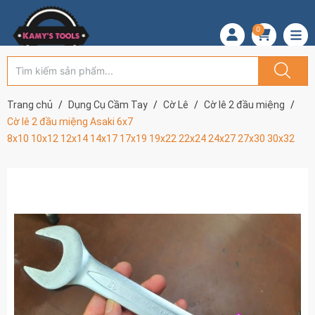
0
Trang chủ
Dụng Cụ Cầm Tay
Cờ Lê
Cờ lê 2 đầu miệng
Cờ lê 2 đầu miệng Asaki 6x7
8x10 10x12 12x14 14x17 17x19 19x22 22x24 24x27 27x30 30x32