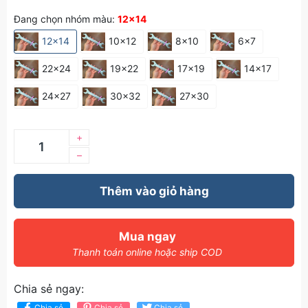
Đang chọn nhóm màu:
12x14
12x14
10x12
8x10
6x7
22x24
19x22
17x19
14x17
24x27
30x32
27x30
+
–
Thêm vào giỏ hàng
Mua ngay
Thanh toán online hoặc ship COD
Chia sẻ ngay:
Chia sẻ
Chia sẻ
Chia sẻ