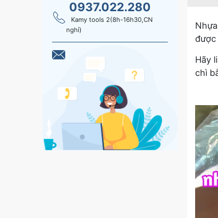
0937.022.280
Kamy tools 2(8h-16h30,CN
Nhựa 
nghỉ)
được 
Hãy l
chì b