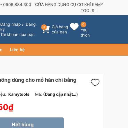
 -
0906.884.300
CỬA HÀNG DỤNG CỤ CƠ KHÍ KAMY
TOOLS
Đăng nhập
/
Đăng
0
Giỏ hàng
0
ký
Yêu
của bạn
Tài khoản của bạn
thích
ẩm
Liên hệ
hông dùng cho mỏ hàn chì bằng
ệu:
Kamytools
Mã:
(Đang cập nhật...)
50₫
Hết hàng