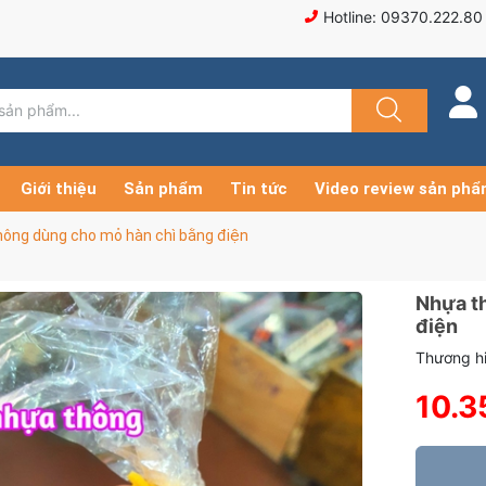
Hotline: 09370.222.80
Giới thiệu
Sản phẩm
Tin tức
Video review sản ph
hông dùng cho mỏ hàn chì bằng điện
Nhựa t
điện
Thương hi
10.3