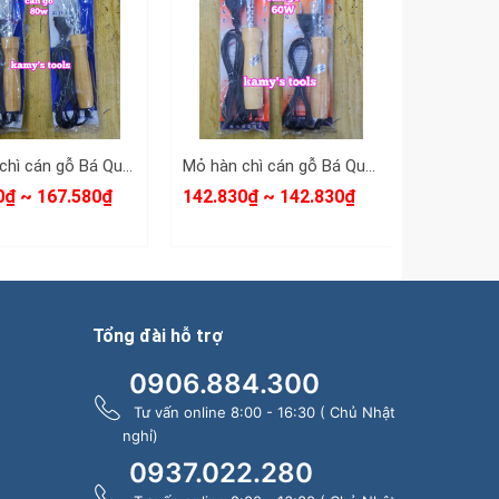
Mỏ hàn chì cán gỗ Bá Quang 80W loại cong và loại thẳng BQ-80GC BQ-80GT
Mỏ hàn chì cán gỗ Bá Quang 60W loại cong và loại thẳng BQ-60GC BQ-60GT
0₫ ~ 167.580₫
142.830₫ ~ 142.830₫
72.450₫ 
Tổng đài hỗ trợ
0906.884.300
Tư vấn online 8:00 - 16:30 ( Chủ Nhật
nghỉ)
0937.022.280