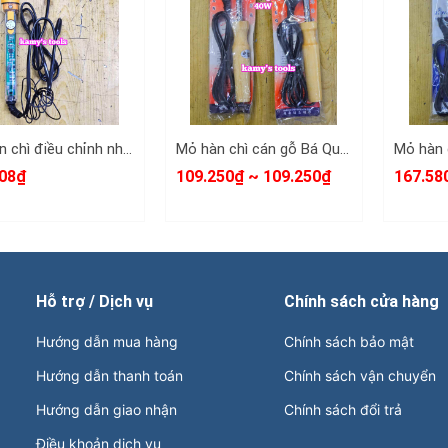
Mỏ hàn chì điều chỉnh nhiệt độ Maxsupe M-9032 80W dài 250mm
Mỏ hàn chì cán gỗ Bá Quang 40W loại cong và loại thẳng BQ-40GC BQ-40GT
08₫
109.250₫ ~ 109.250₫
167.58
Hỗ trợ / Dịch vụ
Chính sách cửa hàng
Hướng dẫn mua hàng
Chính sách bảo mật
Hướng dẫn thanh toán
Chính sách vận chuyển
Hướng dẫn giao nhận
Chính sách đổi trả
Điều khoản dịch vụ