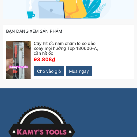
BẠN ĐANG XEM SẢN PHẨM
Cây hít ốc nam châm lò xo dẻo
xoay mọi hướng Top 180606-A,
cần hít ốc
93.808₫
Cho vào giỏ
Mua ngay