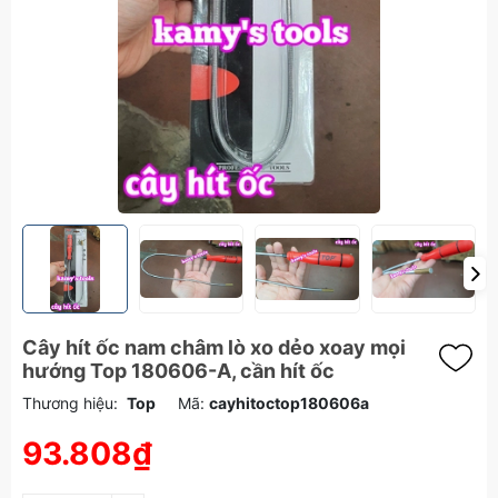
Cây hít ốc nam châm lò xo dẻo xoay mọi
hướng Top 180606-A, cần hít ốc
Thương hiệu:
Top
Mã:
cayhitoctop180606a
93.808₫