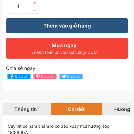
+
–
Thêm vào giỏ hàng
Mua ngay
Thanh toán online hoặc ship COD
Chia sẻ ngay:
Chia sẻ
Chia sẻ
Chia sẻ
Thông tin
Chi tiết
Hướng 
Cây hít ốc nam châm lò xo dẻo xoay mọi hướng Top
180606-A