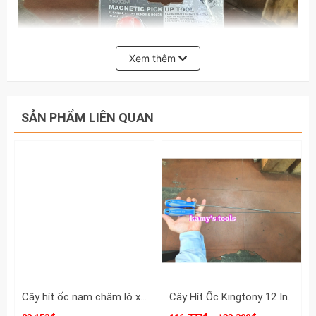
Xem thêm
SẢN PHẨM LIÊN QUAN
Cây hít ốc nam châm lò xo dẻo xoay mọi hướng dài 600mm T7001-BC
Cây Hít Ốc Kingtony 12 Inch Và 18 Inch Model 2121-12 2121-18 (Cần Hít Ốc, Hít Ốc Nam Châm)