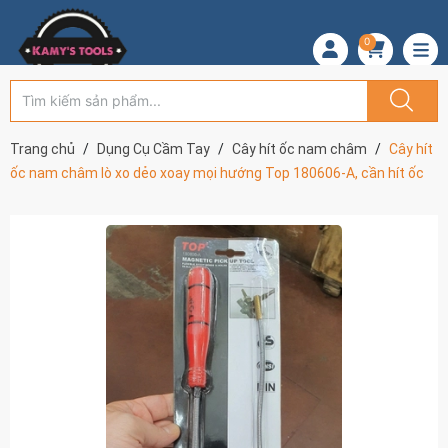
0
Trang chủ
Dụng Cụ Cầm Tay
Cây hít ốc nam châm
Cây hít
ốc nam châm lò xo dẻo xoay mọi hướng Top 180606-A, cần hít ốc