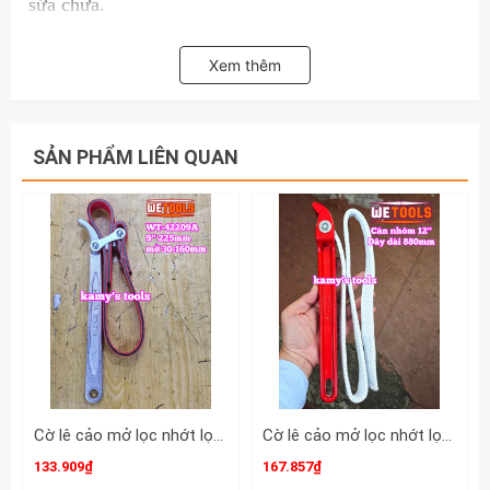
sửa chữa.
Hãy liên hệ với kamytools để được biết thêm thông tin
Xem thêm
chi tiết sản phẩm cảo mở lọc dầu lọc nhớt TGT KING
401002 vam mở lọc dầu lọc nhớt.
SẢN PHẨM LIÊN QUAN
Cờ lê cảo mở lọc nhớt lọc dầu bằng dây da chống trượt 9 inch dây dài 520mm Wetools WT-42209A mở 30-160mm
Cờ lê cảo mở lọc nhớt lọc dầu bằng dây cán nhôm 12 inch dây dài 880mm Wetools WT-42212A
133.909₫
167.857₫