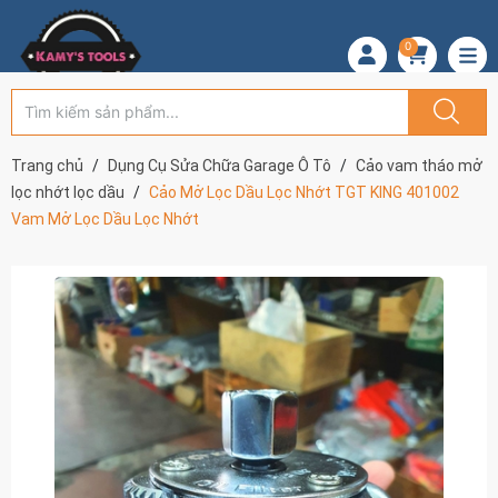
0
Trang chủ
Dụng Cụ Sửa Chữa Garage Ô Tô
Cảo vam tháo mở
lọc nhớt lọc dầu
Cảo Mở Lọc Dầu Lọc Nhớt TGT KING 401002
Vam Mở Lọc Dầu Lọc Nhớt