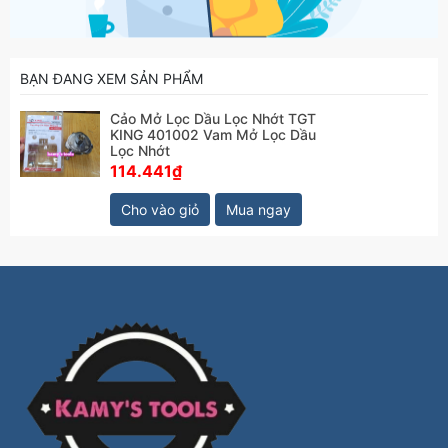
BẠN ĐANG XEM SẢN PHẨM
Cảo Mở Lọc Dầu Lọc Nhớt TGT
KING 401002 Vam Mở Lọc Dầu
Lọc Nhớt
114.441₫
Cho vào giỏ
Mua ngay