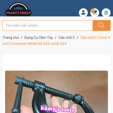
0
Trang chủ
Dụng Cụ Cầm Tay
Cảo chữ C
Cảo chữ C 3 inch 4
inch Crossman Model 68-623 và 68-624