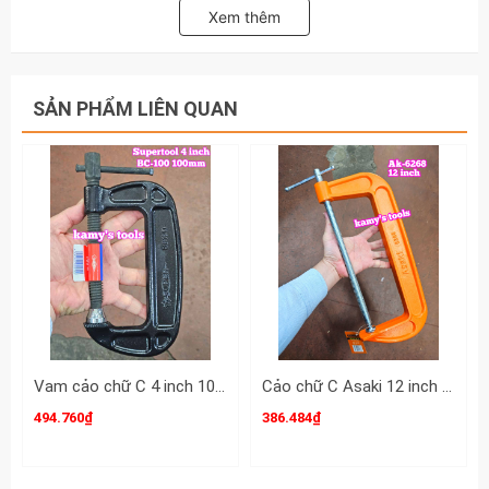
Xem thêm
SẢN PHẨM LIÊN QUAN
Vam cảo chữ C 4 inch 100mm BC-100 BC100 họng 50mm Supertool
Cảo chữ C Asaki 12 inch 300mm Asaki AK-6268
494.760₫
386.484₫