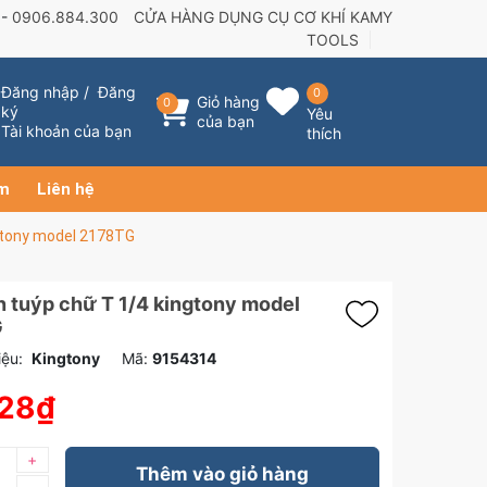
 -
0906.884.300
CỬA HÀNG DỤNG CỤ CƠ KHÍ KAMY
TOOLS
Đăng nhập
/
Đăng
0
Giỏ hàng
0
ký
Yêu
của bạn
Tài khoản của bạn
thích
ẩm
Liên hệ
gtony model 2178TG
 tuýp chữ T 1/4 kingtony model
G
ệu:
Kingtony
Mã:
9154314
528₫
+
Thêm vào giỏ hàng