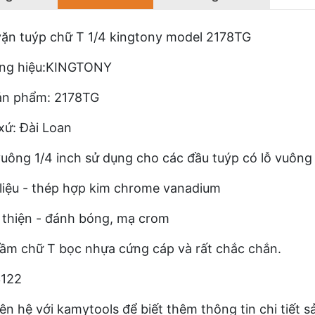
ặn tuýp chữ T 1/4 kingtony model 2178TG
ng hiệu:KINGTONY
ản phẩm: 2178TG
xứ: Đài Loan
uông 1/4 inch sử dụng cho các đầu tuýp có lỗ vuông 
liệu - thép hợp kim chrome vanadium
thiện - đánh bóng, mạ crom
ầm chữ T bọc nhựa cứng cáp và rất chắc chắn.
3122
iên hệ với kamytools để biết thêm thông tin chi tiết