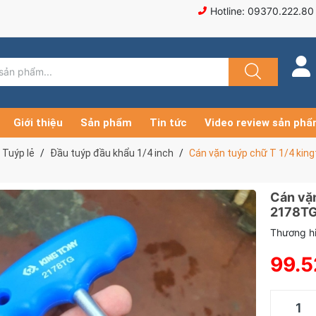
Hotline: 09370.222.80
Giới thiệu
Sản phẩm
Tin tức
Video review sản ph
Tuýp lẻ
Đầu tuýp đầu khẩu 1/4 inch
Cán vặn tuýp chữ T 1/4 kin
Cán vặn
2178T
Thương hi
99.