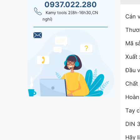
0937.022.280
Kamy tools 2(8h-16h30,CN
Cán v
nghỉ)
Thươ
Mã s
Xuất 
Đầu v
Chất 
Hoàn 
Tay c
DIN 
Hãy l