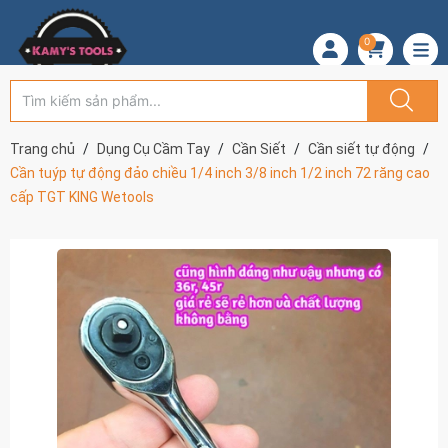
0
Trang chủ
Dụng Cụ Cầm Tay
Cần Siết
Cần siết tự động
Cần tuýp tự động đảo chiều 1/4 inch 3/8 inch 1/2 inch 72 răng cao
cấp TGT KING Wetools