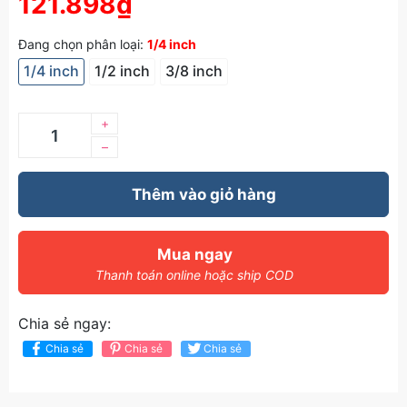
121.898₫
Đang chọn phân loại:
1/4 inch
1/4 inch
1/2 inch
3/8 inch
+
–
Thêm vào giỏ hàng
Mua ngay
Thanh toán online hoặc ship COD
Chia sẻ ngay:
Chia sẻ
Chia sẻ
Chia sẻ