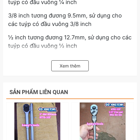
tuýp có đầu vuông ¼ inch
3/8 inch tương đương 9.5mm, sử dụng cho
các tuýp có đầu vuông 3/8 inch
½ inch tương đương 12.7mm, sử dụng cho các
tuýp có đầu vuông ½ inch
Chế tạo bằng hợp kim thép crv cứng cáp đặc
Xem thêm
biệt là phần đầu cần tuýp được chế tạo bằng
hợp kim thép siêu bền. Bề mặt phủ lớp chrome
sáng bóng cao cấp chống rỉ sét và oxy hóa.
SẢN PHẨM LIÊN QUAN
Cần tuýp tự động hay còn được gọi là cần tự
động hoạt động dựa vào cơ chế bánh cóc với
phần nhông bên trong và 2 khóa đá trái phải
để đảo chiều khi sử dụng để siết tuýp.
Phần lần phần bánh cóc nhông trung tâm