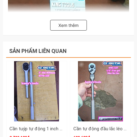
Xem thêm
SẢN PHẨM LIÊN QUAN
Cần tuýp tự động 1 inch dài 32 inch 800mm Kingtony 8779-32F
Cần tự động đầu lắc léo cán gai nhám 1/2 inch Kingtony 4781-12F dài 12 inch 300mm