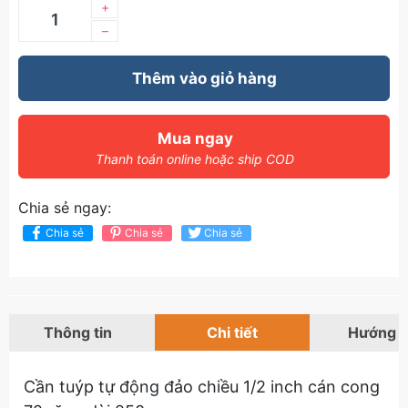
+
–
Thêm vào giỏ hàng
Mua ngay
Thanh toán online hoặc ship COD
Chia sẻ ngay:
Chia sẻ
Chia sẻ
Chia sẻ
Thông tin
Chi tiết
Hướng 
Cần tuýp tự động đảo chiều 1/2 inch cán cong