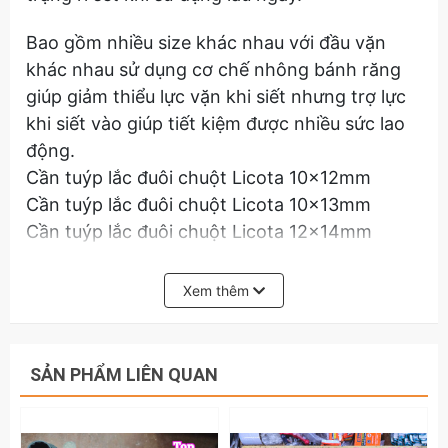
Bao gồm nhiều size khác nhau với đầu vặn
khác nhau sử dụng cơ chế nhông bánh răng
giúp giảm thiểu lực vặn khi siết nhưng trợ lực
khi siết vào giúp tiết kiệm được nhiều sức lao
động.
Cần tuýp lắc đuôi chuột Licota 10x12mm
Cần tuýp lắc đuôi chuột Licota 10x13mm
Cần tuýp lắc đuôi chuột Licota 12x14mm
Cần tuýp lắc đuôi chuột Licota 13x17mm
Cần tuýp lắc đuôi chuột Licota 14x17mm
Xem thêm
Cần tuýp lắc đuôi chuột Licota 17x19mm
Cần tuýp lắc đuôi chuột Licota 17x21mm
Cần tuýp lắc đuôi chuột Licota 19x21mm
SẢN PHẨM LIÊN QUAN
Cần tuýp lắc đuôi chuột Licota 19x22mm
Cần tuýp lắc đuôi chuột Licota 19x24mm
Cần tuýp lắc đuôi chuột Licota 22x24mm