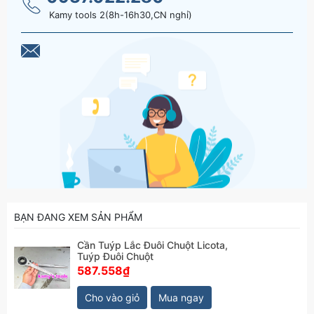
Kamy tools 2(8h-16h30,CN nghỉ)
BẠN ĐANG XEM SẢN PHẨM
Cần Tuýp Lắc Đuôi Chuột Licota,
Tuýp Đuôi Chuột
587.558₫
Cho vào giỏ
Mua ngay