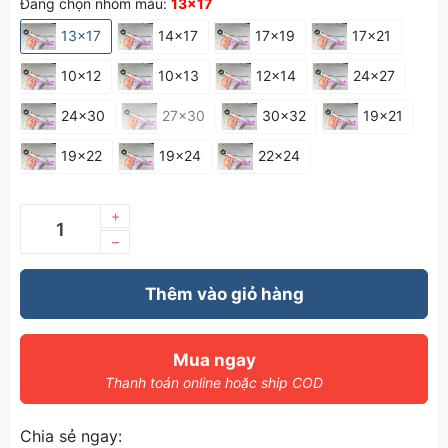
Đang chọn nhóm màu:
13x17
13x17
14x17
17x19
17x21
10x12
10x13
12x14
24x27
24x30
27x30
30x32
19x21
19x22
19x24
22x24
+
–
Thêm vào giỏ hàng
Mua ngay
Thanh toán online hoặc ship COD
Chia sẻ ngay: