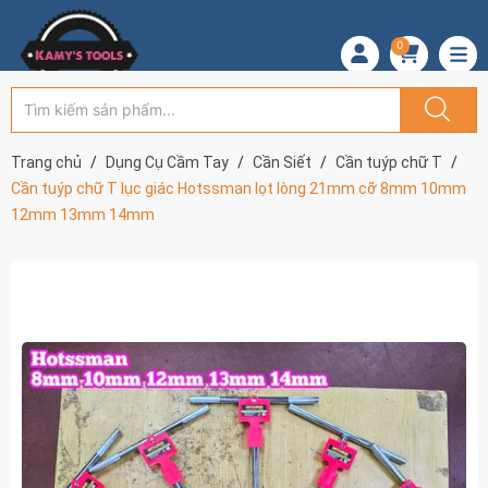
0
Trang chủ
Dụng Cụ Cầm Tay
Cần Siết
Cần tuýp chữ T
Cần tuýp chữ T lục giác Hotssman lọt lòng 21mm cỡ 8mm 10mm
12mm 13mm 14mm