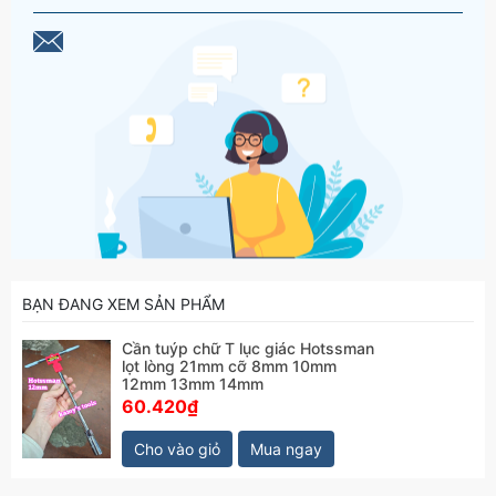
BẠN ĐANG XEM SẢN PHẨM
Cần tuýp chữ T lục giác Hotssman
lọt lòng 21mm cỡ 8mm 10mm
12mm 13mm 14mm
60.420₫
Cho vào giỏ
Mua ngay