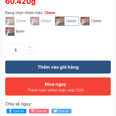
60.420₫
Đang chọn nhóm màu:
12mm
12mm
10mm
14mm
13mm
8mm
+
–
Thêm vào giỏ hàng
Mua ngay
Thanh toán online hoặc ship COD
Chia sẻ ngay:
Chia sẻ
Chia sẻ
Chia sẻ