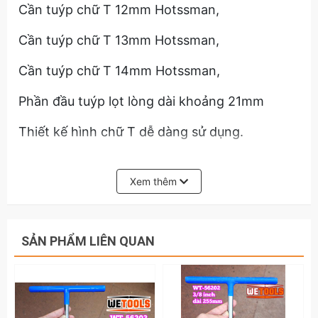
Cần tuýp chữ T 12mm Hotssman,
Cần tuýp chữ T 13mm Hotssman,
Cần tuýp chữ T 14mm Hotssman,
Phần đầu tuýp lọt lòng dài khoảng 21mm
Thiết kế hình chữ T dễ dàng sử dụng.
Chuyên dùng để tháo mở các đai ốc, tán bu
lông lục giác
Xem thêm
Được mạ xi bóng chrome cứng cáp không bị rỉ
sét sau thời gian sử dụng.
SẢN PHẨM LIÊN QUAN
Thông thường khi tay ta có dầu thì khi siết
cầm nắm có bọc cao su sẽ bị trơn trượt tay.
Ngoài ra vì lợi thế tay cầm bằng thép thiết kế