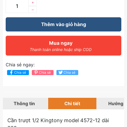
+
–
Thêm vào giỏ hàng
Mua ngay
Thanh toán online hoặc ship COD
Chia sẻ ngay:
Chia sẻ
Chia sẻ
Chia sẻ
Thông tin
Chi tiết
Hướng 
Cần trượt 1/2 Kingtony model 4572-12 dài