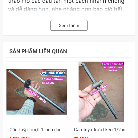
tháo mở các đầu tán một cách nhanh chóng
và dễ dàng hơn, nhẹ nhàng hơn bao giờ hết.
Hãy liên hệ với kamytools để biết thêm thông
Xem thêm
tin chi tiết sản phẩm cần trượt 1/2 Kingtony
model 4572-12 dài 300mm.
SẢN PHẨM LIÊN QUAN
Cần tuýp trượt 1 inch dài 25 inch 630mm Kingtony 8572-25
Cần tuýp trượt kéo 1/2 inch Crossman dài 10 inch 250mm 96-440