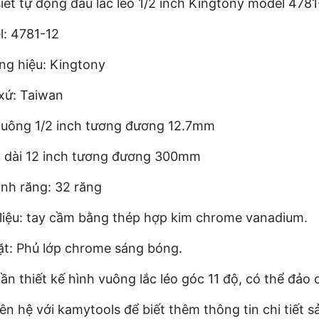
iết tự động đầu lắc léo 1/2 inch Kingtony model 47
: 4781-12
g hiệu: Kingtony
xứ: Taiwan
vuông 1/2 inch tương đương 12.7mm
 dài 12 inch tương đương 300mm
nh răng: 32 răng
liệu: tay cầm bằng thép hợp kim chrome vanadium.
t: Phủ lớp chrome sáng bóng.
ần thiết kế hình vuông lắc léo góc 11 độ, có thể đảo c
iên hệ với kamytools để biết thêm thông tin chi tiết s