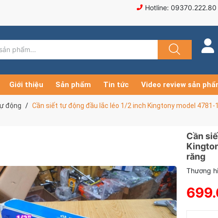
Hotline: 09370.222.80
Giới thiệu
Sản phẩm
Tin tức
Video review sản ph
tự động
Cần siết tự động đầu lắc léo 1/2 inch Kingtony model 4781
Cần siế
Kingto
răng
Thương hi
699