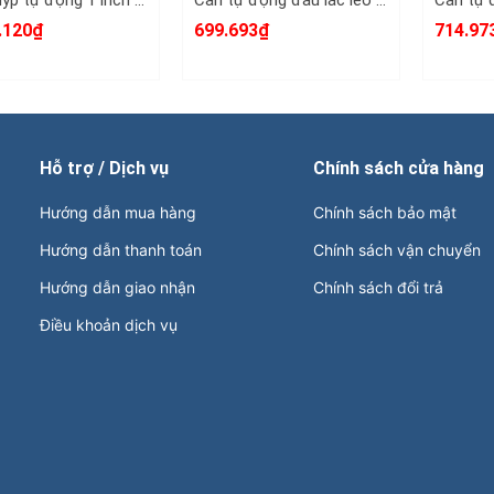
Cần tuýp tự động 1 inch dài 32 inch 800mm Kingtony 8779-32F
Cần tự động đầu lắc léo cán gai nhám 1/2 inch Kingtony 4781-12F dài 12 inch 300mm
.120₫
699.693₫
714.97
Hỗ trợ / Dịch vụ
Chính sách cửa hàng
Hướng dẫn mua hàng
Chính sách bảo mật
Hướng dẫn thanh toán
Chính sách vận chuyển
Hướng dẫn giao nhận
Chính sách đổi trả
Điều khoản dịch vụ