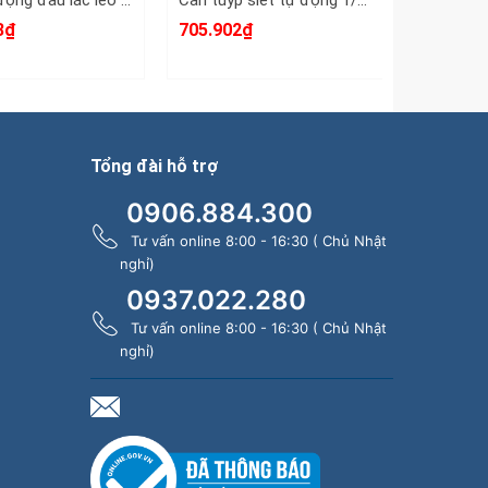
Cần tự động đầu lắc léo cán gai nhám 3/8 inch Kingtony 3781-11F dài 11 inch 280mm
Cần tuýp siết tự động 1/2 inch Kingtony 4762-15G dài 15 inch 375mm 32 răng
3₫
705.902₫
313.881
Tổng đài hỗ trợ
0906.884.300
Tư vấn online 8:00 - 16:30 ( Chủ Nhật
nghỉ)
0937.022.280
Tư vấn online 8:00 - 16:30 ( Chủ Nhật
nghỉ)