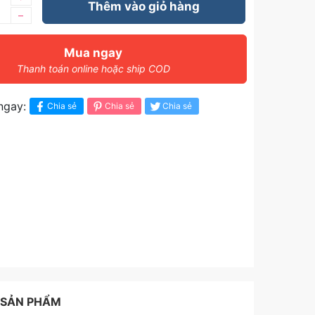
Thêm vào giỏ hàng
–
Mua ngay
Thanh toán online hoặc ship COD
ngay:
Chia sẻ
Chia sẻ
Chia sẻ
 SẢN PHẨM