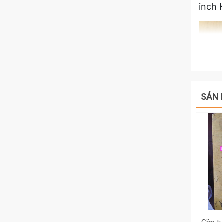
inch 
SẢN 