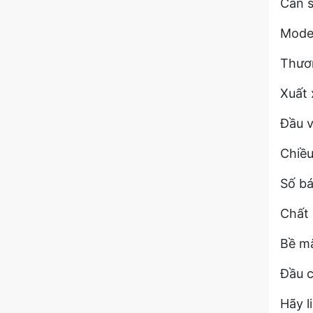
Cần s
Model
Thươn
Xuất 
Đầu 
Chiều
Số bá
Chất 
Bề mặ
Đầu c
Hãy l