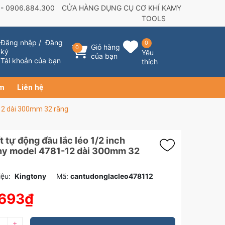
 -
0906.884.300
CỬA HÀNG DỤNG CỤ CƠ KHÍ KAMY
TOOLS
Đăng nhập
/
Đăng
0
Giỏ hàng
0
ký
Yêu
của bạn
Tài khoản của bạn
thích
ẩm
Liên hệ
-12 dài 300mm 32 răng
t tự động đầu lắc léo 1/2 inch
ny model 4781-12 dài 300mm 32
ệu:
Kingtony
Mã:
cantudonglacleo478112
.693₫
+