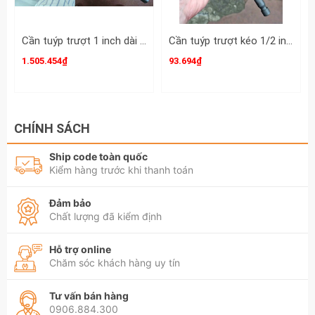
Cần tuýp trượt 1 inch dài 25 inch 630mm Kingtony 8572-25
Cần tuýp trượt kéo 1/2 inch Crossman dài 10 inch 250mm 96-440
1.505.454₫
93.694₫
CHÍNH SÁCH
Ship code toàn quốc
Kiểm hàng trước khi thanh toán
Đảm bảo
Chất lượng đã kiểm định
Hỗ trợ online
Chăm sóc khách hàng uy tín
Tư vấn bán hàng
0906.884.300