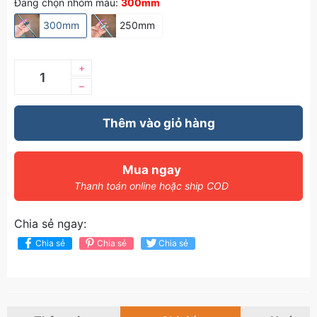
Đang chọn nhóm màu:
300mm
300mm
250mm
+
–
Thêm vào giỏ hàng
Mua ngay
Thanh toán online hoặc ship COD
Chia sẻ ngay:
Chia sẻ
Chia sẻ
Chia sẻ