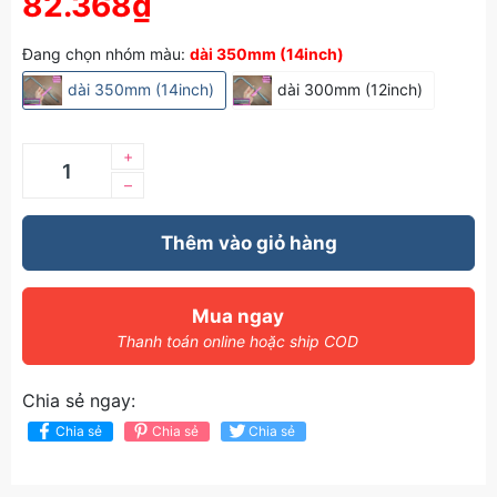
82.368₫
Đang chọn nhóm màu:
dài 350mm (14inch)
dài 350mm (14inch)
dài 300mm (12inch)
+
–
Thêm vào giỏ hàng
Mua ngay
Thanh toán online hoặc ship COD
Chia sẻ ngay:
Chia sẻ
Chia sẻ
Chia sẻ