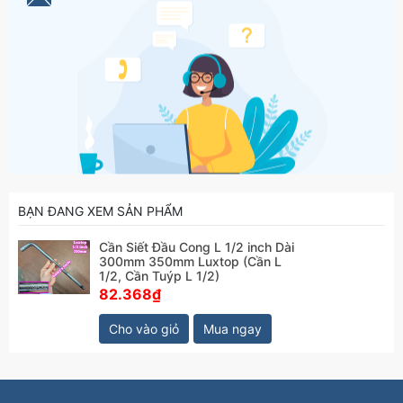
BẠN ĐANG XEM SẢN PHẨM
Cần Siết Đầu Cong L 1/2 inch Dài
300mm 350mm Luxtop (Cần L
1/2, Cần Tuýp L 1/2)
82.368₫
Cho vào giỏ
Mua ngay