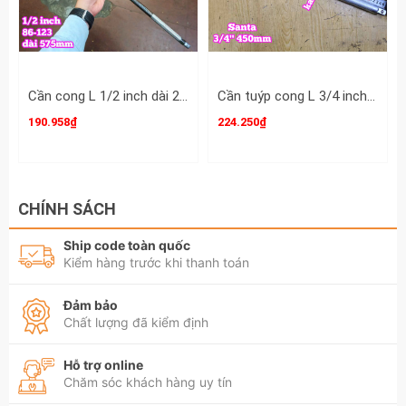
Cần cong L 1/2 inch dài 23 inch 575mm Santa 86-123
Cần tuýp cong L 3/4 inch dài 18 inch 450mm Santa 86-118
190.958₫
224.250₫
CHÍNH SÁCH
Ship code toàn quốc
Kiểm hàng trước khi thanh toán
Đảm bảo
Chất lượng đã kiểm định
Hỗ trợ online
Chăm sóc khách hàng uy tín