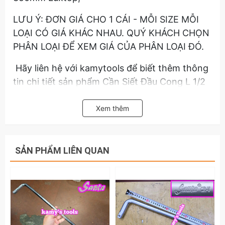
LƯU Ý: ĐƠN GIÁ CHO 1 CÁI - MỖI SIZE MỖI
LOẠI CÓ GIÁ KHÁC NHAU. QUÝ KHÁCH CHỌN
PHÂN LOẠI ĐỂ XEM GIÁ CỦA PHÂN LOẠI ĐÓ.
Hãy liên hệ với kamytools để biết thêm thông
tin chi tiết sản phẩm Cần Siết Đầu Cong L 1/2
inch Dài 300mm 350mm Luxtop (Cần L 1/2,
Cần Tuýp L 1/2)
Xem thêm
LƯU Ý: ĐƠN GIÁ CHO 1 CÁI - MỖI SIZE MỖI
LOẠI CÓ GIÁ KHÁC NHAU. QUÝ KHÁCH CHỌN
SẢN PHẨM LIÊN QUAN
PHÂN LOẠI ĐỂ XEM GIÁ CỦA PHÂN LOẠI ĐÓ.