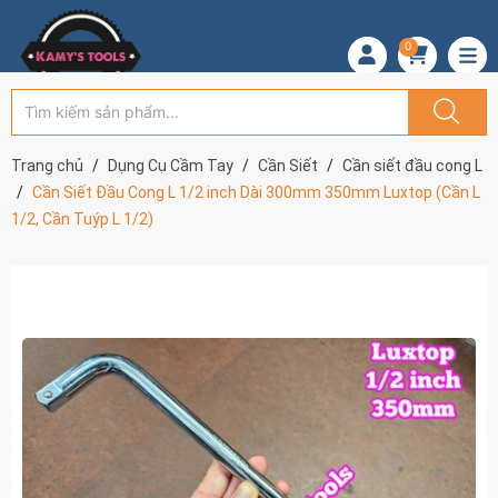
0
Trang chủ
Dụng Cụ Cầm Tay
Cần Siết
Cần siết đầu cong L
Cần Siết Đầu Cong L 1/2 inch Dài 300mm 350mm Luxtop (Cần L
1/2, Cần Tuýp L 1/2)