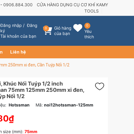
 -
0906.884.300
CỬA HÀNG DỤNG CỤ CƠ KHÍ KAMY
TOOLS
Đăng nhập
/
Đăng
0
Giỏ hàng
0
ký
Yêu
của bạn
Tài khoản của bạn
thích
ẩm
Liên hệ
5mm 250mm xi đen, Cần Tuýp Nối 1/2
, Khúc Nối Tuýp 1/2 inch
an 75mm 125mm 250mm xi đen,
p Nối 1/2
ệu:
Hotssman
Mã:
noi12hotssman-125mm
80₫
n size (mm):
75mm