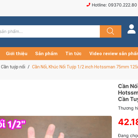
Hotline: 09370.222.80
Giới thiệu
Sản phẩm
Tin tức
Video review sản ph
Cần tuýp nối
Cần Nối, Khúc Nối Tuýp 1/2 inch Hotssman 75mm 12
Cần Nối
Hotssm
Cần Tuý
Thương hi
42.1
Đang chọ