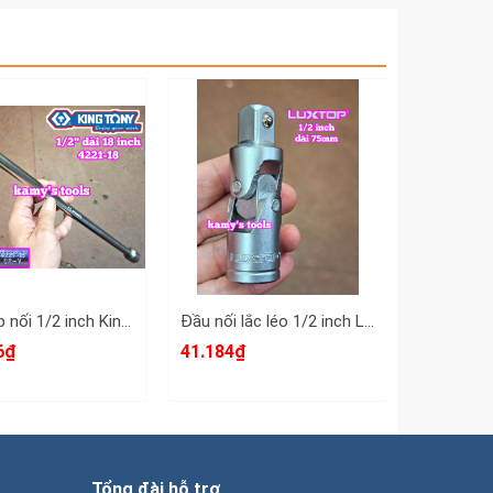
Cần tuýp nối 1/2 inch Kingtony dài 18 inch 450mm 4221-18
Đầu nối lắc léo 1/2 inch Luxtop dài 75mm LT-1/2WUNJ
6₫
41.184₫
70.928₫
Tổng đài hỗ trợ