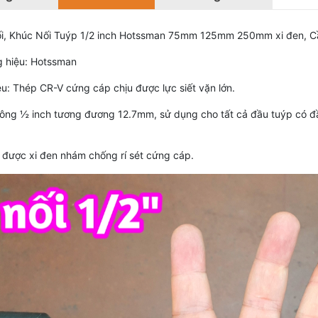
i, Khúc Nối Tuýp 1/2 inch Hotssman 75mm 125mm 250mm xi đen, Cầ
 hiệu: Hotssman
ệu: Thép CR-V cứng cáp chịu được lực siết vặn lớn.
ông ½ inch tương đương 12.7mm, sử dụng cho tất cả đầu tuýp có 
 được xi đen nhám chống rí sét cứng cáp.