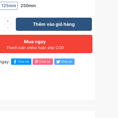
125mm
250mm
+
Thêm vào giỏ hàng
–
Mua ngay
Thanh toán online hoặc ship COD
ngay:
Chia sẻ
Chia sẻ
Chia sẻ