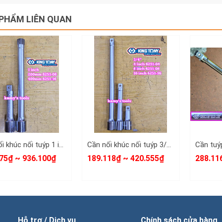
PHẨM LIÊN QUAN
Cần nối khúc nối tuýp 1 inch Kingtony dài 8 inch 16 inch 8251-08 8251-16
Cần nối khúc nối tuýp 3/4 inch Kingtony dài 4 inch 6 inch 10 inch 6251-04 6251-06 6251-10
75₫ ~ 936.100₫
189.118₫ ~ 420.555₫
288.11
Hỗ trợ / Dịch vụ
Chính sách cửa hàng