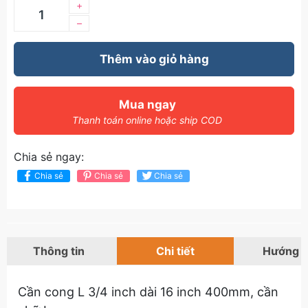
+
–
Thêm vào giỏ hàng
Mua ngay
Thanh toán online hoặc ship COD
Chia sẻ ngay:
Chia sẻ
Chia sẻ
Chia sẻ
Thông tin
Chi tiết
Hướng 
Cần cong L 3/4 inch dài 16 inch 400mm, cần