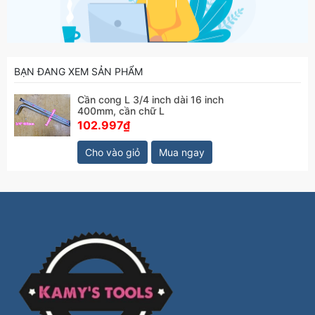
BẠN ĐANG XEM SẢN PHẨM
Cần cong L 3/4 inch dài 16 inch
400mm, cần chữ L
102.997₫
Cho vào giỏ
Mua ngay