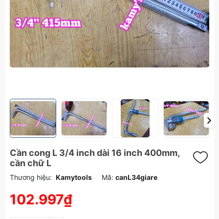
Cần cong L 3/4 inch dài 16 inch 400mm,
cần chữ L
Thương hiệu:
Kamytools
Mã:
canL34giare
102.997₫