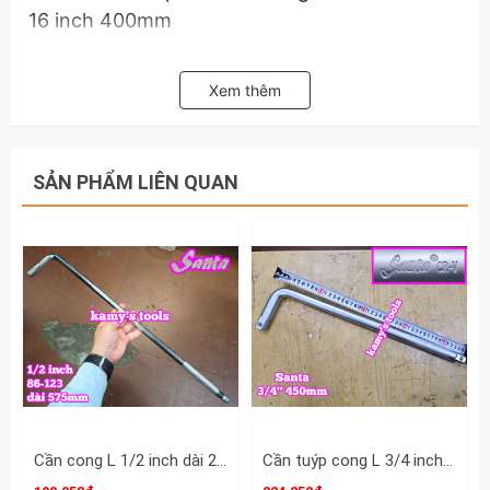
16 inch 400mm
Xem thêm
SẢN PHẨM LIÊN QUAN
Cần cong L 1/2 inch dài 23 inch 575mm Santa 86-123
Cần tuýp cong L 3/4 inch dài 18 inch 450mm Santa 86-118