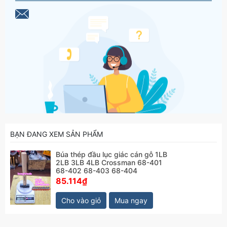
Hãy liên hệ với kamytools để biết thêm thông tinh chi
tiết sản phẩm búa thép đầu lục giác cán gỗ 1LB 2LB
3LB 4LB Crossman 68-401 68-402 68-403 68-404
BẠN ĐANG XEM SẢN PHẨM
Búa thép đầu lục giác cán gỗ 1LB
2LB 3LB 4LB Crossman 68-401
68-402 68-403 68-404
85.114₫
Cho vào giỏ
Mua ngay