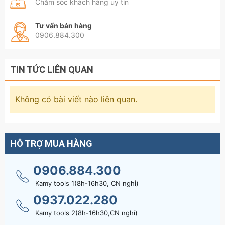
Chăm sóc khách hàng uy tín
Liên kết nêm chắc chắn: Đầu búa và cán được liên kết
định hình bằng công nghệ đóng nêm áp lực cao chống
Tư vấn bán hàng
xoay, chống tuột đầu búa, đảm bảo an toàn tuyệt đối
0906.884.300
trong từng cú vung tay.
Hướng Dẫn Sử Dụng & Bảo Quản Đúng Cách
TIN TỨC LIÊN QUAN
Tư thế chuẩn kỹ thuật: Khi đóng hoặc đập, hãy đảm bảo
bề mặt đầu búa tiếp xúc vuông góc với vật liệu để lực
Không có bài viết nào liên quan.
truyền xuống đạt hiệu quả cao nhất và tránh trượt tay.
Kiểm tra trước khi dùng: Luôn quan sát độ chắc chắn
của mối nối giữa đầu và cán trước khi thao tác cường
HỖ TRỢ MUA HÀNG
độ cao.
Bảo quản cán gỗ: Tránh ngâm búa trong nước hoặc để
0906.884.300
ở môi trường có độ ẩm quá cao trong thời gian dài để
Kamy tools 1(8h-16h30, CN nghỉ)
bảo vệ thớ gỗ cán không bị nở hoặc mục. Lau sạch dầu
0937.022.280
mỡ dính trên cán sau khi sử dụng để tránh trơn trượt
Kamy tools 2(8h-16h30,CN nghỉ)
cho lần dùng sau.