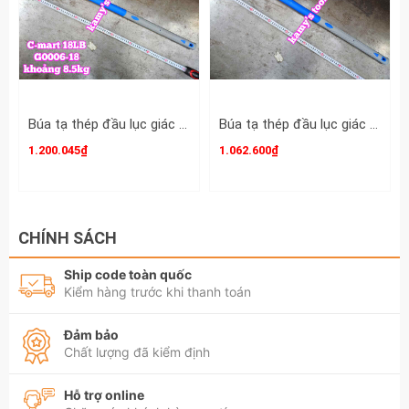
Búa thép đầu lục giác cán gỗ 4LB Crossman 68-
404,
Kích thước đầu búa 44x130mm
Chiều dài tính luôn đầu búa khoảng 365mm
Búa tạ thép đầu lục giác cán cao su C-mart 18LB G0006-18 dài khoảng 900mm
Búa tạ thép đầu lục giác cán cao su C-mart 16LB G0006-16 dài khoảng 900mm
Đặc Điểm Nổi Bật Của Sản Phẩm
1.200.045₫
1.062.600₫
Đầu búa lục giác cao cấp: Được đúc từ hợp kim thép
carbon chất lượng cao, trải qua quá trình tôi nhiệt
cường độ cao giúp bề mặt đạt độ cứng tối ưu, chống
sứt mẻ, biến dạng khi va đập mạnh. Thiết kế dạng đầu
CHÍNH SÁCH
lục giác vát cạnh giúp phân phối lực đều và tăng độ
chính xác tại điểm tiếp xúc.
Ship code toàn quốc
Kiểm hàng trước khi thanh toán
Cán gỗ tự nhiên giảm chấn: Phần cán được làm từ chất
liệu gỗ tự nhiên dẻo dai, thớ gỗ thẳng, được chà nhám
Đảm bảo
nhẵn mịn và phủ lớp bảo vệ chống ẩm mốc. Cán gỗ
Chất lượng đã kiểm định
giúp hấp thụ lực phản hồi hiệu quả, giảm tối đa tình
trạng tê mỏi tay cho người thợ khi làm việc liên tục.
Hỗ trợ online