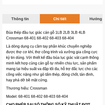
Thông tin
Chi tiết
Hướng 
Búa thép đầu lục giác cán gỗ 1LB 2LB 3LB 4LB
Crossman 68-401 68-402 68-403 68-404
Là dòng dụng cụ cầm tay phân khúc chuyên nghiệp
được thợ cơ khí, thợ công trình và xưởng gia công cực
kỳ tin dùng. Với thiết kế đầu búa lục giác vát cạnh thông
minh kết hợp cùng cán gỗ tự nhiên chịu lực, sản phẩm
mang lại hiệu suất va đập tối đa, hỗ trợ đắc lực cho các
công việc nặng như gò tấm thép, đóng chốt, tán đinh,
hay phá dỡ bề mặt cứng.
Thương hiệu: Crossman
Model: 68-401 68-402 68-403 68-404
CHO PHÉP SAI SỐ THÔNG SỐ KỸ THUẬT ĐỢT