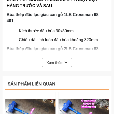
HÀNG TRƯỚC VÀ SAU.
Búa thép đầu lục giác cán gỗ 1LB Crossman 68-
401,
Kích thước đầu búa 30x80mm
Chiều dài tính luôn đầu búa khoảng 320mm
Búa thép đầu lục giác cán gỗ 2LB Crossman 68-
402,
Xem thêm
Kích thước đầu búa 38x103mm
Chiều dài tính luôn đầu búa khoảng 300mm
Búa thép đầu lục giác cán gỗ 3LB Crossman 68-
SẢN PHẨM LIÊN QUAN
403,
Kích thước đầu búa 43x121mm
Chiều dài tính luôn đầu búa khoảng 357mm