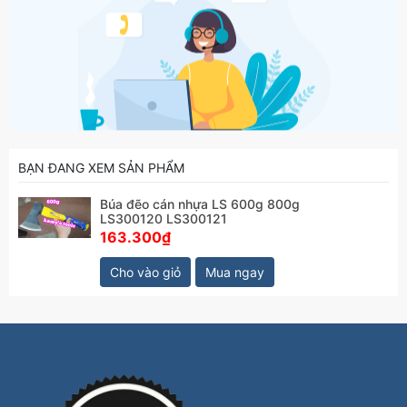
BẠN ĐANG XEM SẢN PHẨM
Búa đẽo cán nhựa LS 600g 800g
LS300120 LS300121
163.300₫
Cho vào giỏ
Mua ngay