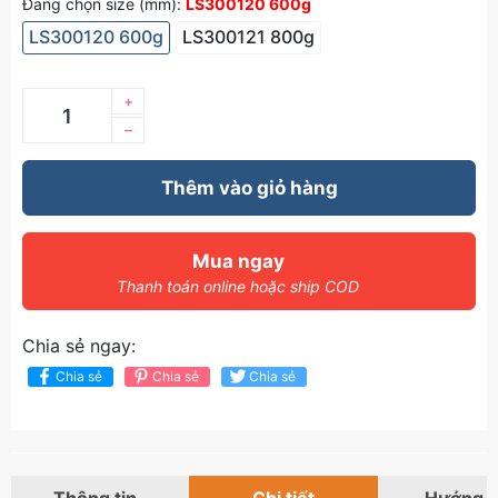
Đang chọn size (mm):
LS300120 600g
LS300120 600g
LS300121 800g
+
–
Thêm vào giỏ hàng
Mua ngay
Thanh toán online hoặc ship COD
Chia sẻ ngay:
Chia sẻ
Chia sẻ
Chia sẻ