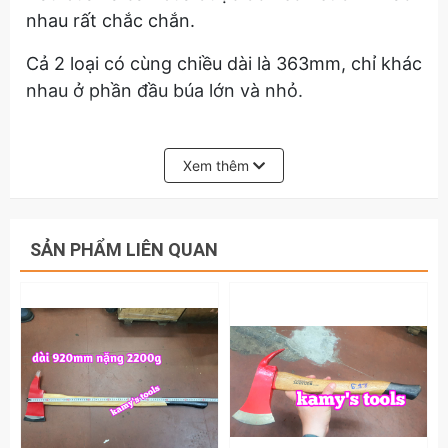
nhau rất chắc chắn.
Cả 2 loại có cùng chiều dài là 363mm, chỉ khác
nhau ở phần đầu búa lớn và nhỏ.
Hãy liên hệ với kamy’s tools để biết thêm
thông tin chi tiết sản phẩm búa đẽo cán nhựa
Xem thêm
LS 600g 800g LS300120 LS300121.
SẢN PHẨM LIÊN QUAN