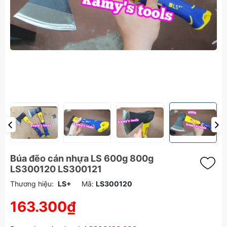
Búa đẽo cán nhựa LS 600g 800g
LS300120 LS300121
Thương hiệu:
LS+
Mã:
LS300120
163.300₫