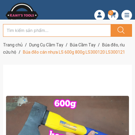
0
Trang chủ
Dụng Cụ Cầm Tay
Búa Cầm Tay
Búa đẽo, rìu
cứu hộ
Búa đẽo cán nhựa LS 600g 800g LS300120 LS300121