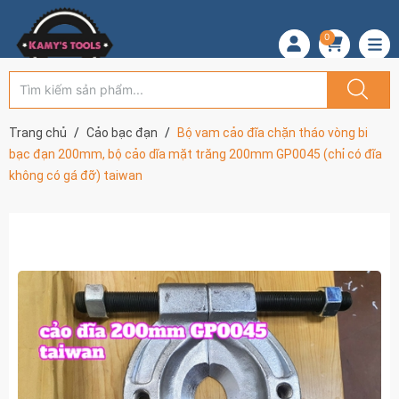
0
Trang chủ
Cảo bạc đạn
Bộ vam cảo đĩa chặn tháo vòng bi
bạc đạn 200mm, bộ cảo dĩa mặt trăng 200mm GP0045 (chỉ có đĩa
không có gá đỡ) taiwan