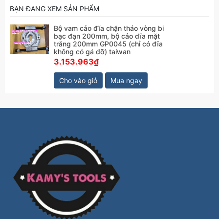
BẠN ĐANG XEM SẢN PHẨM
Bộ vam cảo đĩa chặn tháo vòng bi
bạc đạn 200mm, bộ cảo dĩa mặt
trăng 200mm GP0045 (chỉ có đĩa
không có gá đỡ) taiwan
3.153.963₫
Cho vào giỏ
Mua ngay