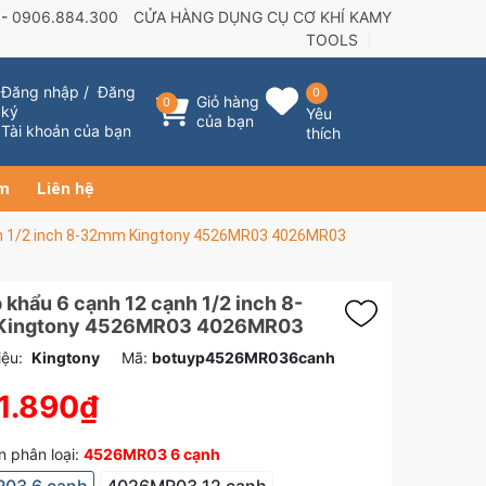
 -
0906.884.300
CỬA HÀNG DỤNG CỤ CƠ KHÍ KAMY
TOOLS
Đăng nhập
/
Đăng
0
Giỏ hàng
0
ký
Yêu
của bạn
Tài khoản của bạn
thích
ẩm
Liên hệ
nh 1/2 inch 8-32mm Kingtony 4526MR03 4026MR03
 khẩu 6 cạnh 12 cạnh 1/2 inch 8-
Kingtony 4526MR03 4026MR03
ệu:
Kingtony
Mã:
botuyp4526MR036canh
1.890₫
 phân loại:
4526MR03 6 cạnh