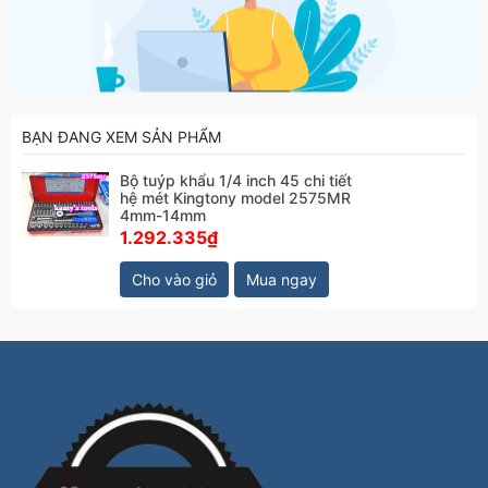
BẠN ĐANG XEM SẢN PHẨM
Bộ tuýp khẩu 1/4 inch 45 chi tiết
hệ mét Kingtony model 2575MR
4mm-14mm
1.292.335₫
Cho vào giỏ
Mua ngay