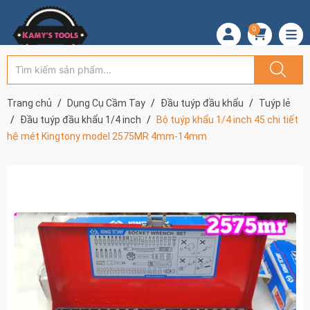
0
Trang chủ
Dụng Cụ Cầm Tay
Đầu tuýp đầu khẩu
Tuýp lẻ
Đầu tuýp đầu khẩu 1/4 inch
Bộ tuýp khẩu 1/4 inch 45 chi tiết
hệ mét Kingtony model 2575MR 4mm-14mm