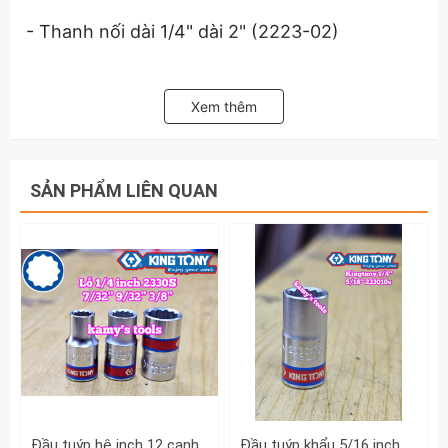
- Thanh nối dài 1/4" dài 2" (2223-02)
- 3 đầu bake 1/4" dài 25mm: PZ1, PZ2, PZ3
(1025Z)
Xem thêm
- 3 đầu bake 1/4" dài 25mm: PH1, PH2, PH3
(1025P)
SẢN PHẨM LIÊN QUAN
- 9 đầu vít bông 1/4" dài 25mm: T8H, T9H,
T10H, T15H, T20H, T25H, T27H, T30H, T40H
(1025U)
- 8 đầu lục giác 1/4" dài 25mm: H2.5, H3, H4,
H5, H6, H7, H8, H10 (1025H)
- 6 đầu vít dẹp 1/4" dài 25mm: 4, 5, 6, 7, 8
(1025S)
Đầu tuýp hệ inch 12 cạnh 1/4 inch Kingtony cỡ 7/32” 9/32” 3/8” 233007S 233009S 233012S
Đầu tuýp khẩu 5/16 inch (7.9mm) lỗ 1/4 inch Kingtony 233010S