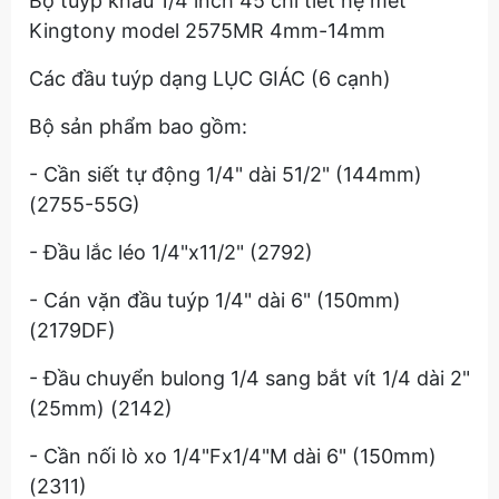
Bộ tuýp khẩu 1/4 inch 45 chi tiết hệ mét
Kingtony model 2575MR 4mm-14mm
Các đầu tuýp dạng LỤC GIÁC (6 cạnh)
Bộ sản phẩm bao gồm:
- Cần siết tự động 1/4" dài 51/2" (144mm)
(2755-55G)
- Đầu lắc léo 1/4"x11/2" (2792)
- Cán vặn đầu tuýp 1/4" dài 6" (150mm)
(2179DF)
- Đầu chuyển bulong 1/4 sang bắt vít 1/4 dài 2"
(25mm) (2142)
- Cần nối lò xo 1/4"Fx1/4"M dài 6" (150mm)
(2311)