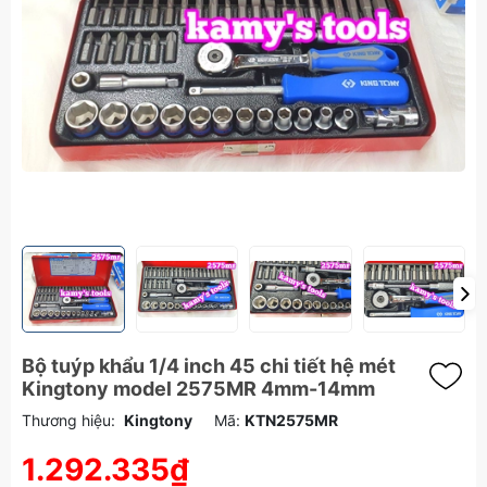
Bộ tuýp khẩu 1/4 inch 45 chi tiết hệ mét
Kingtony model 2575MR 4mm-14mm
Thương hiệu:
Kingtony
Mã:
KTN2575MR
1.292.335₫