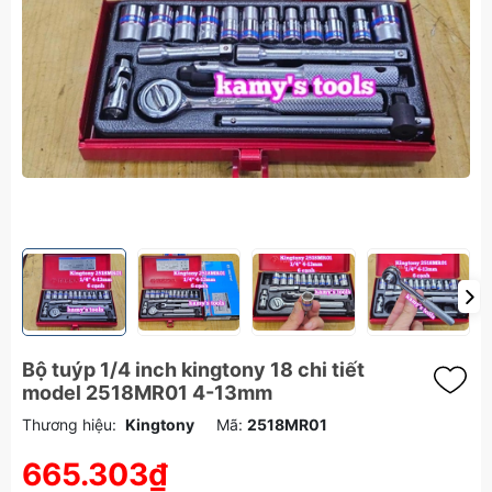
Bộ tuýp 1/4 inch kingtony 18 chi tiết
model 2518MR01 4-13mm
Thương hiệu:
Kingtony
Mã:
2518MR01
665.303₫