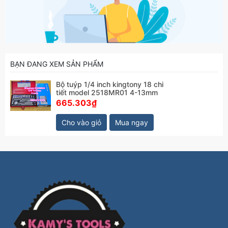
BẠN ĐANG XEM SẢN PHẨM
Bộ tuýp 1/4 inch kingtony 18 chi
tiết model 2518MR01 4-13mm
665.303₫
Cho vào giỏ
Mua ngay