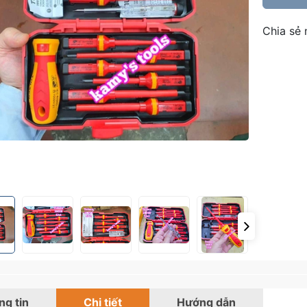
Chia sẻ 
g tin
Chi tiết
Hướng dẫn