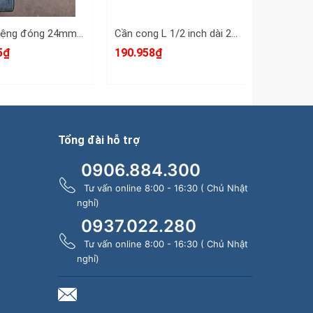
Cờ lê miệng đóng 24mm DIN133 Clip-On CLO-932024
Cần cong L 1/2 inch dài 23 inch 575mm Santa 86-123
5₫
190.958₫
205.275
 linh hoạt.
Tổng đài hỗ trợ
 khi làm việc với điện.
0906.884.300
me Vanadium) cao cấp, mang lại độ cứng
Tư vấn online 8:00 - 16:30 ( Chủ Nhật
g oxy hóa và mài mòn, phù hợp khi làm
nghỉ)
m bảo độ bền lâu dài.
0937.022.280
Tư vấn online 8:00 - 16:30 ( Chủ Nhật
 cách điện cao cấp, không chỉ ở tay
nghỉ)
t lượng chỉ bọc nhựa ở tay cầm. Lớp
chuẩn an toàn VDE/GS (tiêu chuẩn an