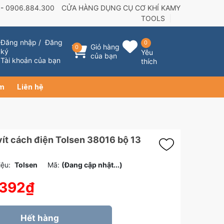
 -
0906.884.300
CỬA HÀNG DỤNG CỤ CƠ KHÍ KAMY
TOOLS
Đăng nhập
/
Đăng
0
Giỏ hàng
0
ký
Yêu
của bạn
Tài khoản của bạn
thích
ẩm
Liên hệ
vít cách điện Tolsen 38016 bộ 13
ệu:
Tolsen
Mã:
(Đang cập nhật...)
.392₫
Hết hàng