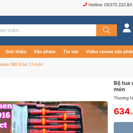
Hotline: 09370.222.80
Giới thiệu
Sản phẩm
Tin tức
Video review sản ph
Tolsen 38016 bộ 13 món
Bộ tua 
món
Thương hi
634