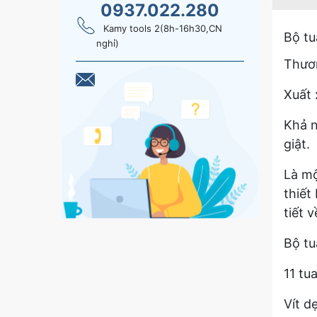
0937.022.280
Kamy tools 2(8h-16h30,CN
Bộ tu
nghỉ)
Thươn
Xuất 
Khả n
giật.
Là mộ
thiết
tiết 
Bộ tu
11 tua
Vít d