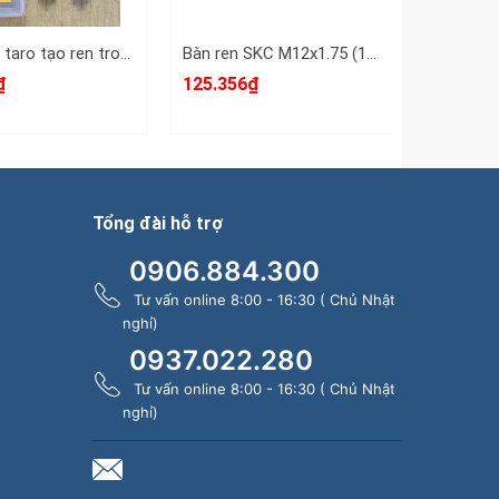
Bộ ta rô taro tạo ren trong Shanghai M11x1.5 dài 84mm SH-521115
Bàn ren SKC M12x1.75 (12x1.75) đường kính 1 inch 25mm SKC-432512A
₫
125.356₫
119.416
Tổng đài hỗ trợ
0906.884.300
Tư vấn online 8:00 - 16:30 ( Chủ Nhật
nghỉ)
0937.022.280
Tư vấn online 8:00 - 16:30 ( Chủ Nhật
nghỉ)