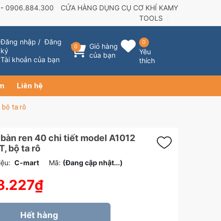
 -
0906.884.300
CỬA HÀNG DỤNG CỤ CƠ KHÍ KAMY
TOOLS
Đăng nhập
/
Đăng
0
Giỏ hàng
0
ký
Yêu
của bạn
Tài khoản của bạn
thích
ẩm
Liên hệ
 bộ ta rô
 bàn ren 40 chi tiết model A1012
 bộ ta rô
ệu:
C-mart
Mã:
(Đang cập nhật...)
8.227₫
Hết hàng