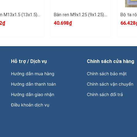
Bàn ren M13x1.5 (13x1.5) L+R+T (LRT) dụng cụ tạo ren ngoài bulong LRT-431315
Bàn ren M9x1.25 (9x1.25) L+R+T (LRT) dụng cụ tạo ren ngoài bulong LRT-430912
2₫
40.698₫
66.428
Hỗ trợ / Dịch vụ
Chính sách cửa hàng
Hướng dẫn mua hàng
Chính sách bảo mật
Hướng dẫn thanh toán
Chính sách vận chuyển
Hướng dẫn giao nhận
Chính sách đổi trả
Điều khoản dịch vụ