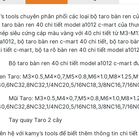
s tools chuyên phân phối các loại bộ taro bàn ren c
 taro bàn ren 40 chi tiết model a1012 c-mart của th
hép siêu cứng cáp màu vàng với 40 chi tiết từ M3-M12
a1012, bộ taro bàn ren c-mart 40 chi tiết, bộ taro b
i tiết c-mart, bộ ta rô bàn ren 40 chi tiết model a101
taro bàn ren 40 chi tiết model a1012 c-mart được
ren Taro: M3x0.5,M4x0,7,M5x0.8,M6x1.0,M8x1.25,M
0,6NC32,8NC32,1/4NC20,5/16NC18,3/8NC16,7/16NC
i Taro: M3x0.5,M4x0,7,M5x0.8,M6x1.0,M8x1.25
0,6NC32,8NC32,1/4NC20,5/16NC18,3/8NC16,7/16NC
y quay Taro 2 cây
iên hệ với kamy’s tools để biết thêm thông tin chi tiế