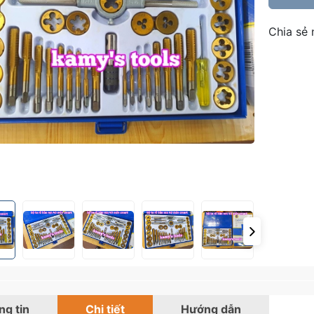
Chia sẻ 
g tin
Chi tiết
Hướng dẫn