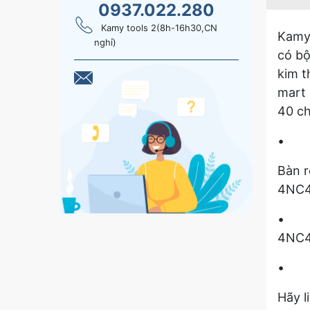
0937.022.280
Kamy tools 2(8h-16h30,CN
Kamy’
nghỉ)
có bộ
kim t
mart 
40 ch
• Bộ 
Bàn 
4NC4
• Mũ
4NC4
• Ta
Hãy l