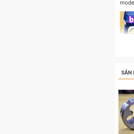
model
SẢN 