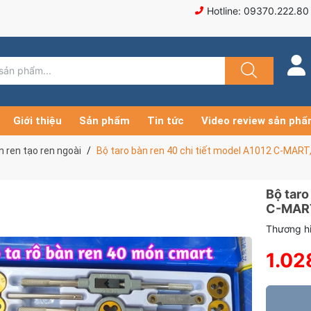
Hotline: 09370.222.80
Giới thiệu
Sản phẩm
Tin tức
Video review sản ph
n ren tạo ren ngoài
Bộ taro bàn ren 40 chi tiết model A1012 C-MART,
Bộ taro
C-MART,
Thương hi
1.02