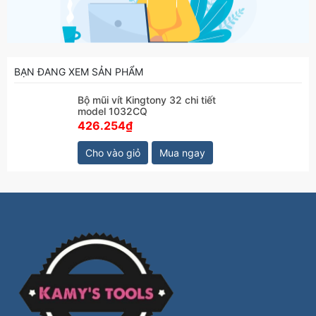
BẠN ĐANG XEM SẢN PHẨM
Bộ mũi vít Kingtony 32 chi tiết
model 1032CQ
426.254₫
Cho vào giỏ
Mua ngay