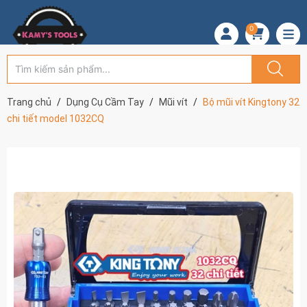
0
Trang chủ
Dụng Cụ Cầm Tay
Mũi vít
Bộ mũi vít Kingtony 32
chi tiết model 1032CQ