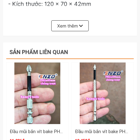
- Kích thước: 120 x 70 x 42mm
Hãy liên hệ với kamy's tools để biết thêm
thông tin chi tiết sản phẩm bộ mũi vít
Xem thêm
Kingtony 32 chi tiết model 1032CQ.
SẢN PHẨM LIÊN QUAN
Đầu mũi bắn vít bake PH2 dài 65mm chống trượt SNZO SO-52206 (bán lẻ 1 cây)
Đầu mũi bắn vít bake PH2 dài 100mm chống trượt SNZO SO-52210 (bán lẻ 1 cây)