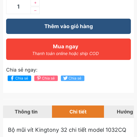
+
–
Thêm vào giỏ hàng
Mua ngay
Thanh toán online hoặc ship COD
Chia sẻ ngay:
Chia sẻ
Chia sẻ
Chia sẻ
Thông tin
Chi tiết
Hướng 
Bộ mũi vít Kingtony 32 chi tiết model 1032CQ