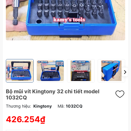
Bộ mũi vít Kingtony 32 chi tiết model
1032CQ
Thương hiệu:
Kingtony
Mã:
1032CQ
426.254₫