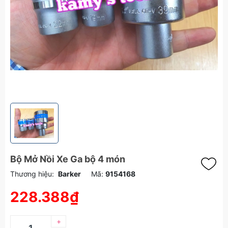
Bộ Mở Nồi Xe Ga bộ 4 món
Thương hiệu:
Barker
Mã:
9154168
228.388₫
+