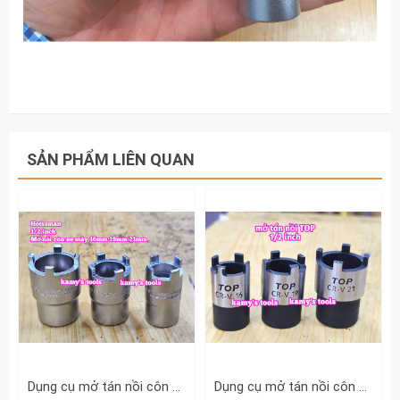
SẢN PHẨM LIÊN QUAN
Dụng cụ mở tán nồi côn xe gắn máy 1/2 inch Hotssman 16mm 19mm 21mm đầu tuýp đầu khẩu mở nồi côn
Dụng cụ mở tán nồi côn xe gắn máy 1/2 inch TOP 16mm 19mm 21mm đầu tuýp đầu khẩu mở nồi côn