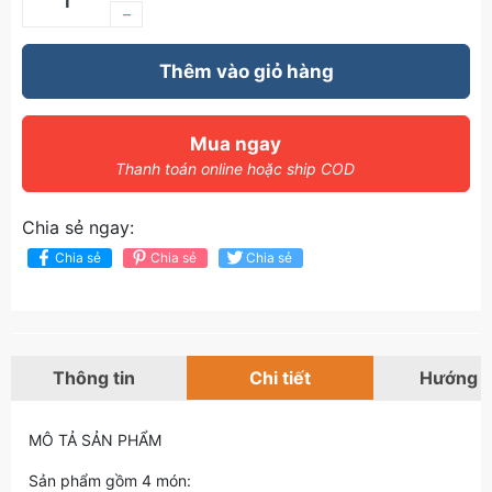
–
Thêm vào giỏ hàng
Mua ngay
Thanh toán online hoặc ship COD
Chia sẻ ngay:
Chia sẻ
Chia sẻ
Chia sẻ
Thông tin
Chi tiết
Hướng 
MÔ TẢ SẢN PHẨM
Sản phẩm gồm 4 món: