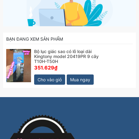
BẠN ĐANG XEM SẢN PHẨM
Bộ lục giác sao có lỗ loại dài
Kingtony model 20419PR 9 cây
T10H-T50H
351.629₫
Cho vào giỏ
Mua ngay