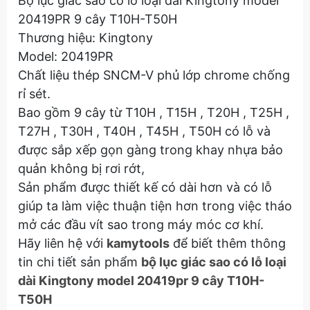
Bộ lục giác sao có lỗ loại dài Kingtony model
20419PR 9 cây T10H-T50H
Thương hiệu: Kingtony
Model: 20419PR
Chất liệu thép SNCM-V phủ lớp chrome chống
rỉ sét.
Bao gồm 9 cây từ T10H , T15H , T20H , T25H ,
T27H , T30H , T40H , T45H , T50H có lỗ và
được sắp xếp gọn gàng trong khay nhựa bảo
quản không bị rơi rớt,
Sản phẩm được thiết kế có dài hơn và có lỗ
giúp ta làm việc thuận tiện hơn trong việc tháo
mở các đầu vít sao trong máy móc cơ khí.
Hãy liên hệ với
kamytools
để biết thêm thông
tin chi tiết sản phẩm
bộ lục giác sao có lỗ loại
dài Kingtony model 20419pr 9 cây T10H-
T50H