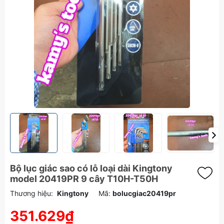
Bộ lục giác sao có lỗ loại dài Kingtony
model 20419PR 9 cây T10H-T50H
Thương hiệu:
Kingtony
Mã:
bolucgiac20419pr
351.629₫