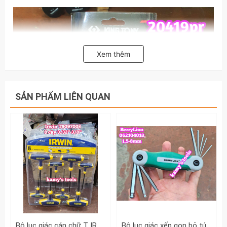
Xem thêm
SẢN PHẨM LIÊN QUAN
Bộ lục giác cán chữ T IRWIN 8 chi tiết 3/32-3/8 inch T9097008
Bộ lục giác xếp gọn bỏ túi 8 chi tiết 1.5-8mm BerryLion 062104018