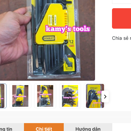
Chia sẻ 
g tin
Chi tiết
Hướng dẫn