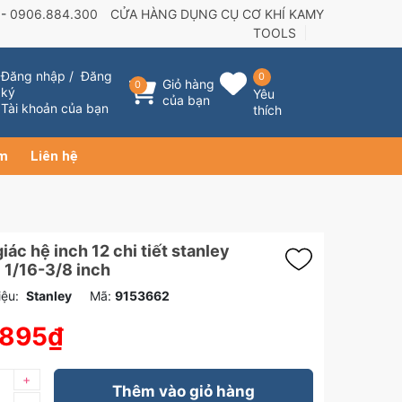
 -
0906.884.300
CỬA HÀNG DỤNG CỤ CƠ KHÍ KAMY
TOOLS
Đăng nhập
/
Đăng
0
Giỏ hàng
0
ký
Yêu
của bạn
Tài khoản của bạn
thích
ẩm
Liên hệ
giác hệ inch 12 chi tiết stanley
 1/16-3/8 inch
ệu:
Stanley
Mã:
9153662
.895₫
+
Thêm vào giỏ hàng