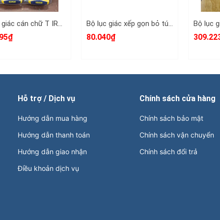
Bộ lục giác cán chữ T IRWIN 8 chi tiết 3/32-3/8 inch T9097008
Bộ lục giác xếp gọn bỏ túi 8 chi tiết 1.5-8mm BerryLion 062104018
95₫
80.040₫
309.22
Hỗ trợ / Dịch vụ
Chính sách cửa hàng
Hướng dẫn mua hàng
Chính sách bảo mật
Hướng dẫn thanh toán
Chính sách vận chuyển
Hướng dẫn giao nhận
Chính sách đổi trả
Điều khoản dịch vụ