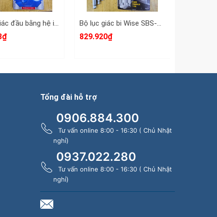
Bộ lục giác đầu bằng hệ inch Kingtony 20209SR02 9 chi tiết 1/16-3/8
Bộ lục giác bi Wise SBS-2000 1.5-10mm dạng đầu ngắn chính hãng nhật bản
3₫
829.920₫
433.929
Tổng đài hỗ trợ
0906.884.300
Tư vấn online 8:00 - 16:30 ( Chủ Nhật
nghỉ)
0937.022.280
Tư vấn online 8:00 - 16:30 ( Chủ Nhật
nghỉ)