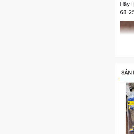
Hãy l
68-25
SẢN 