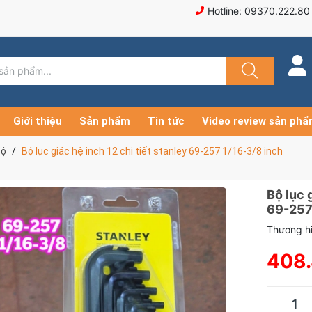
Hotline: 09370.222.80
Giới thiệu
Sản phẩm
Tin tức
Video review sản ph
bộ
Bộ lục giác hệ inch 12 chi tiết stanley 69-257 1/16-3/8 inch
Bộ lục 
69-257
Thương hi
408