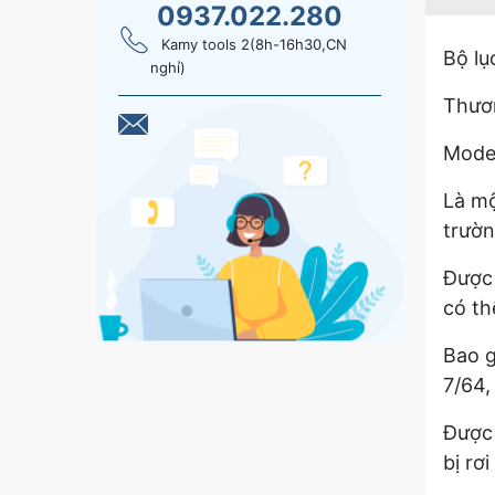
0937.022.280
Kamy tools 2(8h-16h30,CN
Bộ lụ
nghỉ)
Thươn
Model
Là mộ
trườn
Được 
có th
Bao g
7/64, 
Được 
bị rơi