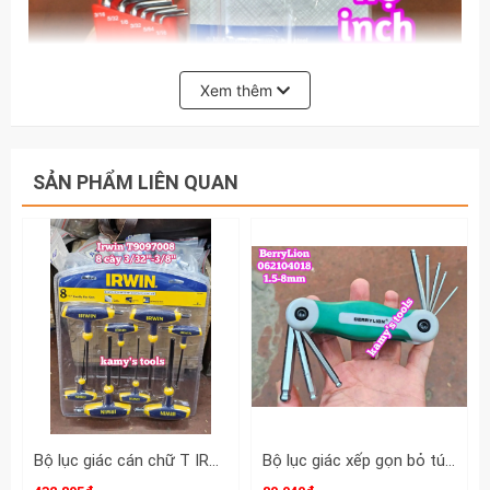
Xem thêm
SẢN PHẨM LIÊN QUAN
Bộ lục giác cán chữ T IRWIN 8 chi tiết 3/32-3/8 inch T9097008
Bộ lục giác xếp gọn bỏ túi 8 chi tiết 1.5-8mm BerryLion 062104018