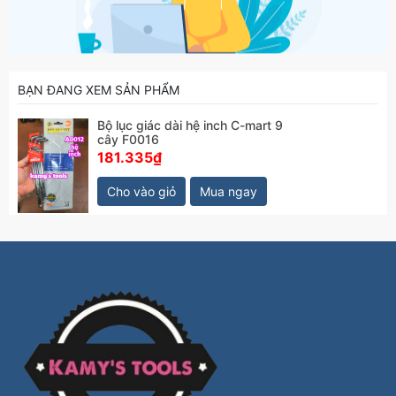
BẠN ĐANG XEM SẢN PHẨM
Bộ lục giác dài hệ inch C-mart 9
cây F0016
181.335₫
Cho vào giỏ
Mua ngay