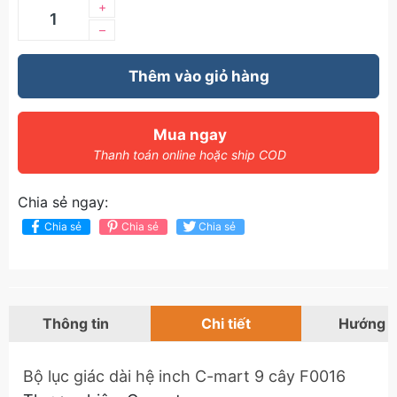
+
–
Thêm vào giỏ hàng
Mua ngay
Thanh toán online hoặc ship COD
Chia sẻ ngay:
Chia sẻ
Chia sẻ
Chia sẻ
Thông tin
Chi tiết
Hướng 
Bộ lục giác dài hệ inch C-mart 9 cây F0016