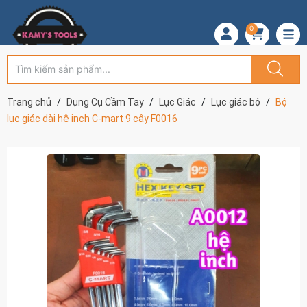
0
Trang chủ
Dụng Cụ Cầm Tay
Lục Giác
Lục giác bộ
Bộ
lục giác dài hệ inch C-mart 9 cây F0016