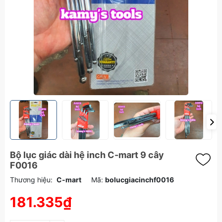
Bộ lục giác dài hệ inch C-mart 9 cây
F0016
Thương hiệu:
C-mart
Mã:
bolucgiacinchf0016
181.335₫