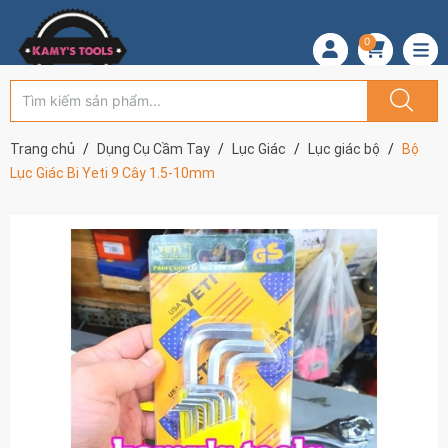
0
Trang chủ
Dụng Cụ Cầm Tay
Lục Giác
Lục giác bộ
Bộ
Lục Giác Bi Yeti 9 Cây 1.5-10mm