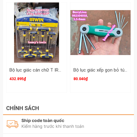
Bộ lục giác cán chữ T IRWIN 8 chi tiết 3/32-3/8 inch T9097008
Bộ lục giác xếp gọn bỏ túi 8 chi tiết 1.5-8mm BerryLion 062104018
432.895₫
80.040₫
CHÍNH SÁCH
Ship code toàn quốc
Kiểm hàng trước khi thanh toán