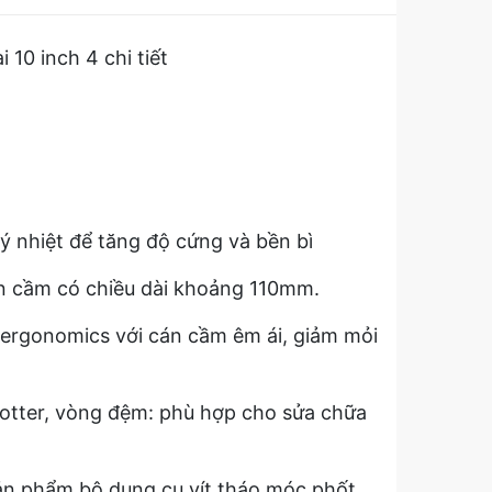
10 inch 4 chi tiết
ý nhiệt để tăng độ cứng và bền bì
án cầm có chiều dài khoảng 110mm.
 ergonomics với cán cầm êm ái, giảm mỏi
cotter, vòng đệm: phù hợp cho sửa chữa
 sản phẩm bộ dụng cụ vít tháo móc phốt