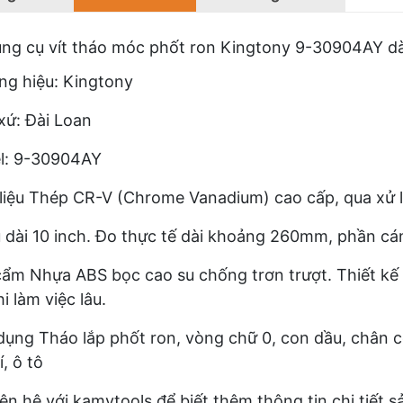
ng cụ vít tháo móc phốt ron Kingtony 9-30904AY dài 
g hiệu: Kingtony
xứ: Đài Loan
l: 9-30904AY
liệu Thép CR-V (Chrome Vanadium) cao cấp, qua xử l
 dài 10 inch. Đo thực tế dài khoảng 260mm, phần c
ẩm Nhựa ABS bọc cao su chống trơn trượt. Thiết kế
i làm việc lâu.
ụng Tháo lắp phốt ron, vòng chữ 0, con dầu, chân 
, ô tô
iên hệ với kamytools để biết thêm thông tin chi tiết