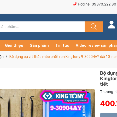
Hotline: 09370.222.80
Giới thiệu
Sản phẩm
Tin tức
Video review sản ph
hặn
Bộ dụng cụ vít tháo móc phốt ron Kingtony 9-30904AY dài 10 inch 
Bộ dụng
Kington
tiết
Thương hi
400.