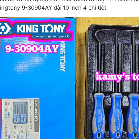
ingtony 9-30904AY dài 10 inch 4 chi tiết