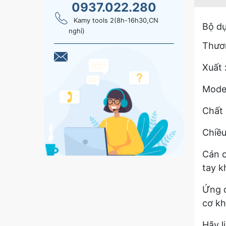
0937.022.280
Kamy tools 2(8h-16h30,CN
Bộ dụ
nghỉ)
Thươn
Xuất 
Mode
Chất 
Chiều
Cán c
tay kh
Ứng d
cơ khí
Hãy l