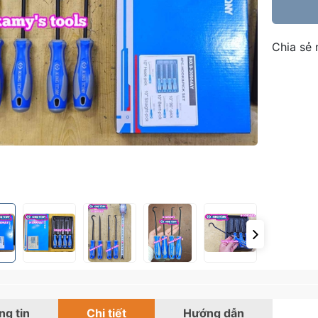
Chia sẻ 
g tin
Chi tiết
Hướng dẫn