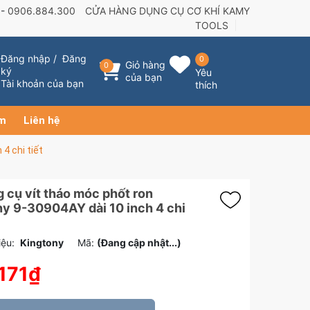
 -
0906.884.300
CỬA HÀNG DỤNG CỤ CƠ KHÍ KAMY
TOOLS
Đăng nhập
/
Đăng
0
Giỏ hàng
0
ký
Yêu
của bạn
Tài khoản của bạn
thích
ẩm
Liên hệ
4 chi tiết
 cụ vít tháo móc phốt ron
y 9-30904AY dài 10 inch 4 chi
ệu:
Kingtony
Mã:
(Đang cập nhật...)
171₫